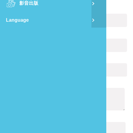
影音出版
舊
您的姓名：
(必填)
Language
半
電子郵件：
(必填)
山
您的電話：
龍
通報內容：
(必填)
驗證碼：
(必填)