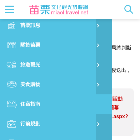
最新消息
苗栗印象
在地景點
客家佳餚
交通資訊
苗栗玩透
正體中文
苗栗訊息
PO
報馬仔
特別企劃
縣長的話
主題推薦
美食熱搜
台灣好行(
旅遊出版
English
關於苗栗
火
感謝您的問題與指教，讓網站資訊更臻完善，本局將判斷
RSS
國際雙慢
節慶活動
客家好等
旅遊服務
照片集錦
日本語
您的建議內容修正網站資訊。
旅遊觀光
濱
（註明＊號的欄位請務必填寫，並請輸入驗證碼後送出，
觀光吉祥
景點快搜
苗栗金選
借問站
苗栗影音
謝謝！）
美食購物
烏
苗栗慢魚
採果指南
即時影像
問題網站：2022三義木雕藝術節系列活動
住宿指南
銅
起藝． 啟藝－木藝慢活嘉年華 盛大開幕
https://www.miaolitravel.net/Article.aspx?
行前規劃
黃
sNo=04007927