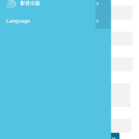
您的姓名：
(必填)
影音出版
舊
Language
半
電子郵件：
(必填)
山
您的電話：
龍
通報內容：
(必填)
驗證碼：
(必填)