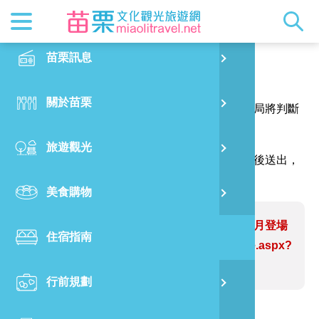
最新消息
苗栗印象
在地景點
客家佳餚
交通資訊
苗栗玩透
正體中文
苗栗訊息
PO
報馬仔
特別企劃
縣長的話
主題推薦
美食熱搜
台灣好行(
旅遊出版
English
關於苗栗
火
感謝您的問題與指教，讓網站資訊更臻完善，本局將判斷
RSS
國際雙慢
節慶活動
客家好等
旅遊服務
照片集錦
日本語
您的建議內容修正網站資訊。
旅遊觀光
濱
（註明＊號的欄位請務必填寫，並請輸入驗證碼後送出，
觀光吉祥
景點快搜
苗栗金選
借問站
苗栗影音
謝謝！）
美食購物
烏
苗栗慢魚
採果指南
即時影像
問題網站：苗栗嘉志閣客家粄仔節下月登場
住宿指南
銅
https://www.miaolitravel.net/Article.aspx?
sNo=04007931
行前規劃
黃