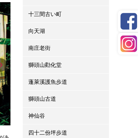
十三間古い町
向天湖
南庄老街
獅頭山勸化堂
蓬萊溪護魚歩道
獅頭山古道
神仙谷
四十二份坪歩道
があ