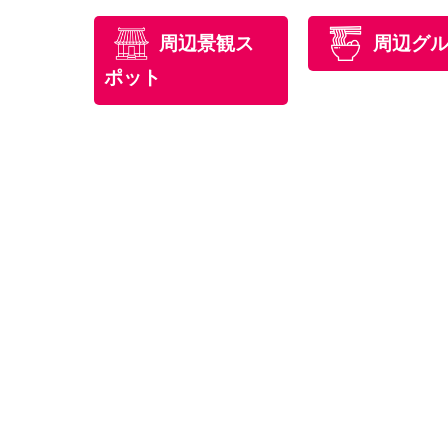
周辺景観ス
周辺グ
ポット