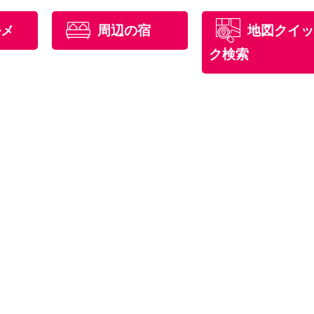
ルメ
周辺の宿
地図クイッ
ク検索