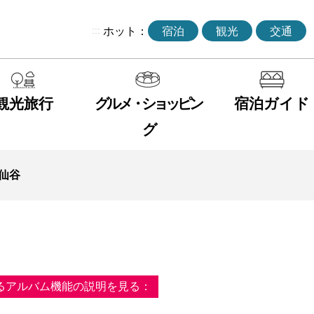
:::
ホット：
宿泊
観光
交通
観光旅行
グルメ・ショッピン
宿泊ガイド
グ
仙谷
るアルバム機能の説明を見る：