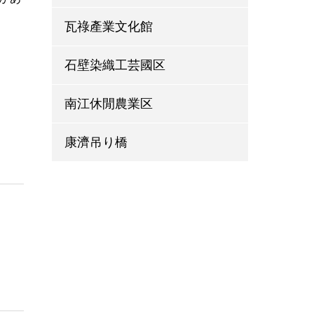
瓦祿產業文化館
石壁染織工芸國区
南江休閒農業区
康濟吊り橋