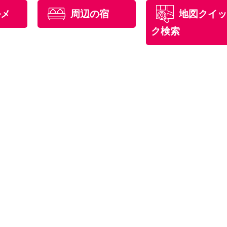
ルメ
周辺の宿
地図クイッ
ク検索