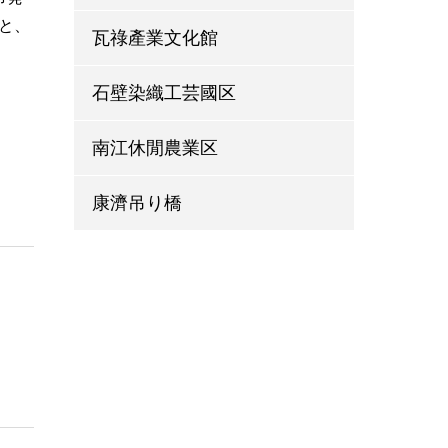
と、
瓦祿產業文化館
石壁染織工芸國区
南江休閒農業区
康濟吊り橋