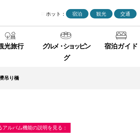
:::
ホット：
宿泊
観光
交通
観光旅行
グルメ・ショッピン
宿泊ガイド
グ
濟吊り橋
るアルバム機能の説明を見る：