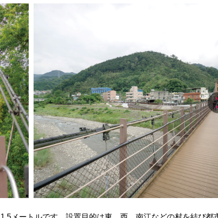
ル、幅1.5メートルです。設置目的は東、西、南江などの村を結び都