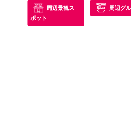
周辺景観ス
周辺グ
ポット