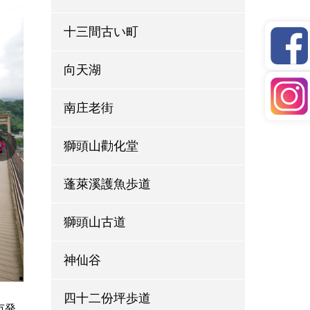
十三間古い町
向天湖
南庄老街
獅頭山勸化堂
蓬萊溪護魚歩道
獅頭山古道
神仙谷
四十二份坪歩道
市発