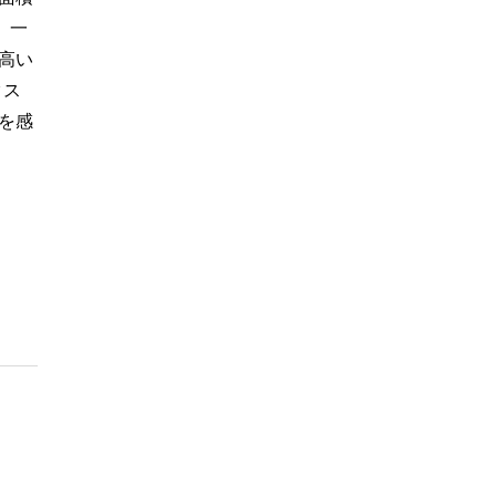
、一
高い
クス
を感