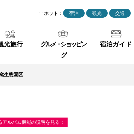
:::
ホット：
宿泊
観光
交通
観光旅行
グルメ・ショッピン
宿泊ガイド
グ
窩生態園区
るアルバム機能の説明を見る：