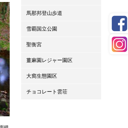
馬那邦登山歩道
雪覇国立公園
聖衡宮
薑麻園レジャー園区
大窩生態園区
チョコレート雲荘
面積