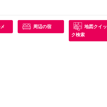
ルメ
周辺の宿
地図クイッ
ク検索