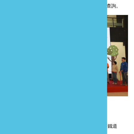
訊，可上
文觀局官網
或臉書粉專「
苗栗玩透透
」查詢。
資料來源：中央通訊社
上一則
苗栗旅遊 就是愛這種斑駁美！舊鐵道