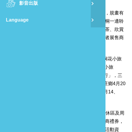
影音出版
舊
黃智群指出，活動將結合綠樹、山巒與客家桐花，規畫有
Language
「祈花」重現伯公祭儀；「尋花」讓遊客一邊賞桐一邊聆
半
聽悅耳歌聲；「花聚」可駐足品嚐在地特產薑黃茶、欣賞
客家藝文展演；「花果」結合嚴選小農、文創業者展售商
山
品。
龍
另外，苗栗縣府還與5個鄉鎮市公所合作，推出桐花小旅
行，分別是造橋鄉4月20、27的「樂遊造橋桐花小旅
行」，苗栗市4月27日舉辦「苗栗貓裏桐花小旅行」，三
義鄉4月27日「桐遊義境．三義桐花慢遊」，南庄鄉4月20
日至5月5日期間辦理「南庄桐樂會」，卓蘭鎮4月14、
20、27、28日辦理4場次的桐花小旅行。
文觀局表示，21日桐花祭活動主場在大湖薑麻園休區及周
邊景點，遊客只要小農市集消費滿額即可獲贈超商禮券，
還有拍照打卡、貼文或集章方式就送精美禮品。活動資