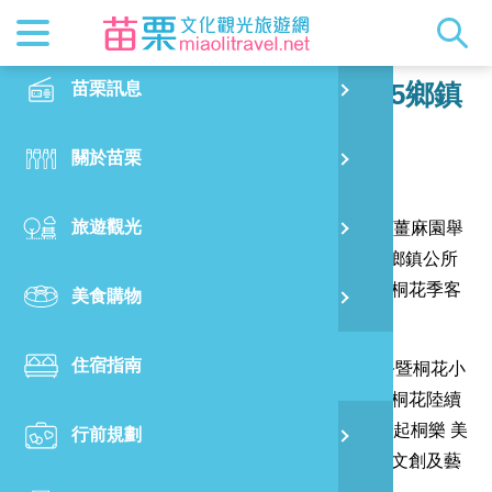
最新消息
苗栗印象
在地景點
客家佳餚
交通資訊
苗栗玩透
正體中文
苗栗訊息
PO
苗栗桐花祭21日迎4月雪 攜手5鄉鎮
加碼推小旅行
特別企劃
縣長的話
主題推薦
美食熱搜
台灣好行(
旅遊出版
English
關於苗栗
火
發布日期：
2024-04-10
閱讀人數：
2373
RSS
國際雙慢
節慶活動
客家好等
旅遊服務
照片集錦
日本語
旅遊觀光
濱
迎接油桐花盛開季節，苗栗縣政府21日將於大湖薑麻園舉
觀光吉祥
景點快搜
苗栗金選
借問站
苗栗影音
辦桐花祭「藝起桐樂 美好薑來」活動，並結合5鄉鎮公所
推出各地桐花小旅行，邀請民眾漫步山林，體驗桐花季客
美食購物
烏
苗栗慢魚
採果指南
即時影像
庒風情。
住宿指南
銅
苗栗縣政府文化觀光局今天舉辦2024苗栗桐花祭暨桐花小
旅行宣傳記者會，副局長黃智群表示，苗栗山區桐花陸續
綻放，21日將於大湖薑麻園休閒農業區舉辦「藝起桐樂 美
行前規劃
黃
好薑來」活動，融入伯公祭儀、奉茶文化、故事文創及藝
文表演，迎接一年一度的浪漫4月雪。