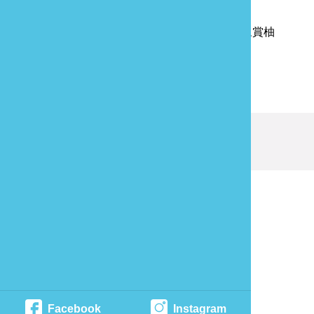
新玩法，還要吃藍染吐司與霜淇淋
下一則
苗栗西湖柚花藝術節登場 邀民眾賞柚
花、健行趣
回列表
發現資訊有錯誤嗎？歡迎來當
報馬仔
最後更新日期：
2024-04-12
苗栗縣政府文化觀光局 版權所有
Facebook
Instagram