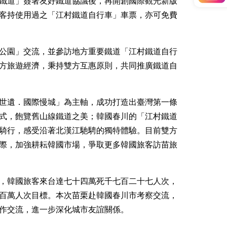
鐵道」簽署友好鐵道協議後，再開創國際觀光新版
客持使用過之「江村鐵道自行車」車票，亦可免費
公園」交流，並參訪地方重要鐵道「江村鐵道自行
方旅遊經濟，秉持雙方互惠原則，共同推廣鐵道自
世遺．國際慢城」為主軸，成功打造出臺灣第一條
式，飽覽舊山線鐵道之美；韓國春川的「江村鐵道
騎行，感受沿著北漢江馳騁的獨特體驗。目前雙方
際，加強耕耘韓國市場，爭取更多韓國旅客訪苗旅
，韓國旅客來台達七十四萬死千七百二十七人次，
百萬人次目標。本次苗栗赴韓國春川市考察交流，
合作交流，進一步深化城市友誼關係。