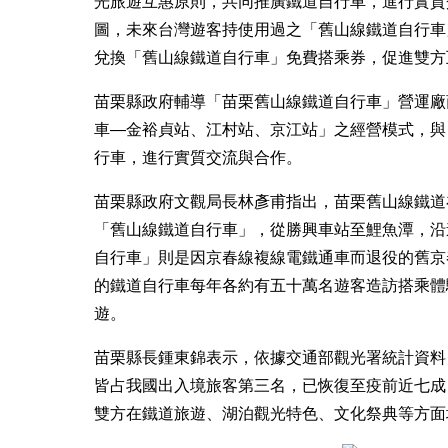
光旅遊互惠原則，共同推廣鐵道自行車，進行實質
圖，未來台灣遊客持使用過之「舊山線鐵道自行車
兌換「舊山線鐵道自行車」免費搭乘券，促進雙方
苗栗縣政府輔導「苗栗舊山線鐵道自行車」營運廠
車—金裕貞站、江村站、京江站」之經營模式，與
行車，進行實質交流與合作。
苗栗縣政府文觀局長林彥甫指出，苗栗舊山線鐵道
「舊山線鐵道自行車」，從勝興車站至鯉魚潭，沿
自行車」則是因京春線複線電鐵通車而退役的舊京
的鐵道自行車每年各約有五十萬名遊客造訪搭乘體
遊。
苗栗縣長鍾東錦表示，依據交通部觀光署統計資料
皆占我國出入境旅客第三名，已恢復至疫前近七成
雙方在鐵道旅遊、湖泊觀光特色、文化祭典等方面