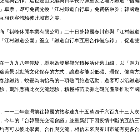
交流與合作。這也是苗栗繼與日本長野縣重要之地方鐵道「信濃
」車票，即可免費兌換「江村鐵道自行車」免費搭乘券；韓國遊
互相送客體驗彼此城市之美。
商「祺峰休閒事業有限公司」二十日赴韓國春川市與「江村鐵道
「江村鐵道公園」簽立「鐵道自行車互惠合作備忘錄」，促進雙
在一九九八年停駛，縣府為發展觀光積極活化舊山線，以「魅力
途美景以動態文化保存的方式，讓遊客能以低碳、環保、健康方
春線鐵路，蛻變為南怡島的一項熱門旅遊活動，遊客可以沿鐵道
驗，期許憑藉此次交流經驗，積極將苗栗縣之觀光產業推動至國
，一一二年臺灣前往韓國的旅客達九十五萬四千六百九十三人次
，今年的「台韓觀光交流會議」並重新訂下因疫情中斷的互訪三
均有可以彼此學習、合作與交流，相信未來與春川市能有更多