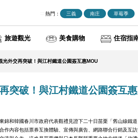
:::
熱門：
三義
南庄
草莓季
旅遊觀光
美食購物
住宿指
觀光外交再突破！與江村鐵道公園簽互惠MOU
再突破！與江村鐵道公園簽互惠
東錦和韓國春川市政府代表觀禮見證下二十日苗栗「舊山線鐵道
合作內容包括票券互換體驗、宣傳與廣告、網路聯合行銷及互訪