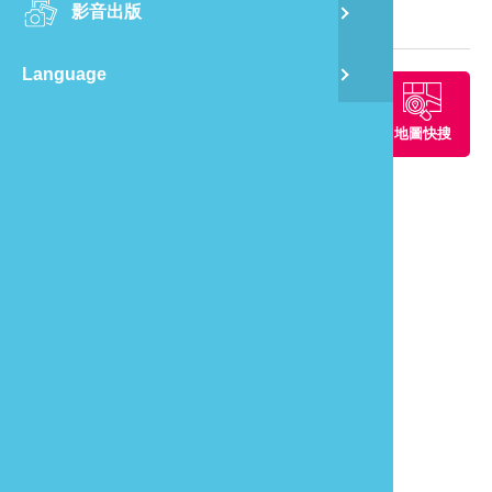
影音出版
舊
旅遊地圖
Language
半
周邊景點
周邊餐廳
周邊住宿
地圖快搜
山
龍