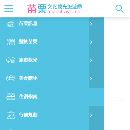
最新消息
苗栗印象
在地景點
客家佳餚
交通資訊
苗栗玩透
正體中文
苗栗訊息
PO
七里香民宿
特別企劃
縣長的話
主題推薦
美食熱搜
台灣好行(
旅遊出版
English
關於苗栗
火
RSS
國際雙慢
節慶活動
客家好等
旅遊服務
照片集錦
日本語
旅遊觀光
濱
觀光吉祥
景點快搜
苗栗金選
借問站
苗栗影音
位於苗栗縣獅潭鄉台三線旁的民宿
美食購物
烏
苗栗慢魚
採果指南
即時影像
相關資訊
住宿指南
銅
電話：
886-905-331767
行前規劃
黃
地址：
苗栗縣獅潭鄉竹木村4鄰北庄8號