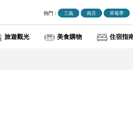
:::
熱門：
三義
南庄
草莓季
旅遊觀光
美食購物
住宿指