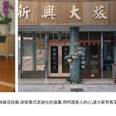
的棉被花技藝,保留臺式老旅社的溫馨,用呵護家人的心,讓大家有賓