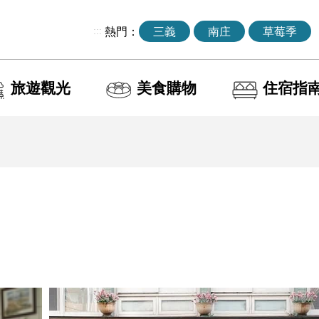
:::
熱門：
三義
南庄
草莓季
旅遊觀光
美食購物
住宿指