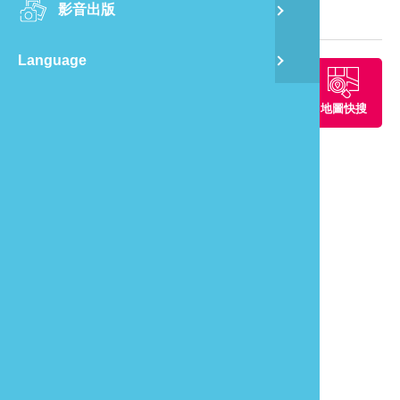
影音出版
舊
旅遊地圖
Language
半
周邊景點
周邊餐廳
周邊住宿
地圖快搜
山
龍