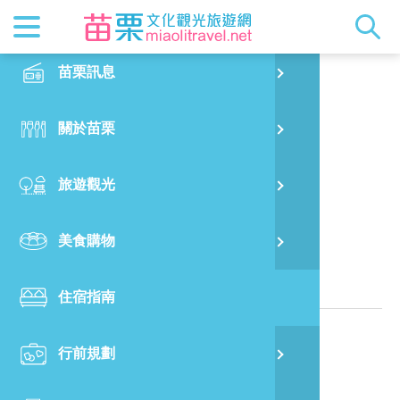
最新消息
苗栗印象
在地景點
客家佳餚
交通資訊
苗栗玩透
正體中文
苗栗訊息
PO
弍寓民宿
特別企劃
縣長的話
主題推薦
美食熱搜
台灣好行(
旅遊出版
English
關於苗栗
火
RSS
國際雙慢
節慶活動
客家好等
旅遊服務
照片集錦
日本語
旅遊觀光
濱
觀光吉祥
景點快搜
苗栗金選
借問站
苗栗影音
位於苗栗縣的民宿
美食購物
烏
苗栗慢魚
採果指南
即時影像
相關資訊
住宿指南
銅
電話：
886-978-213198
行前規劃
黃
地址：
苗栗縣卓蘭鎮西坪里4鄰西坪43之18號