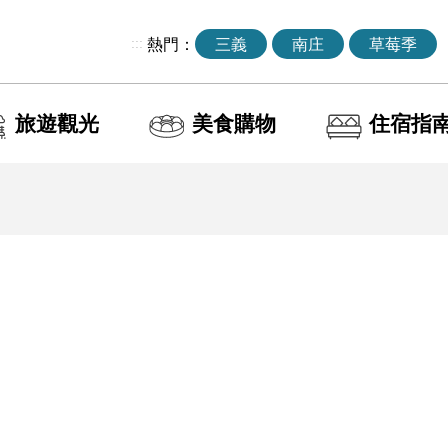
:::
熱門：
三義
南庄
草莓季
旅遊觀光
美食購物
住宿指