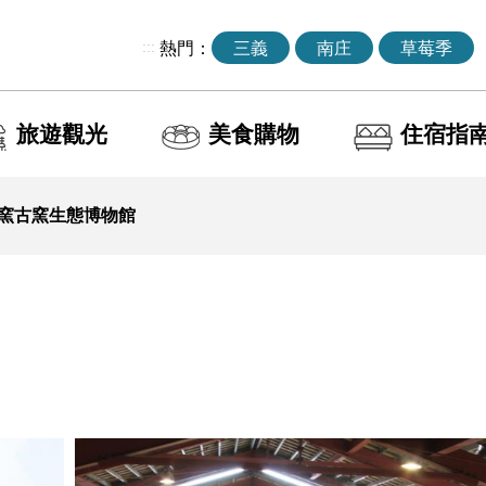
:::
熱門：
三義
南庄
草莓季
旅遊觀光
美食購物
住宿指
窯古窯生態博物館