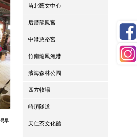
苗北藝文中心
后厝龍鳳宮
中港慈裕宮
竹南龍鳳漁港
濱海森林公園
四方牧場
崎頂隧道
灣早
天仁茶文化館