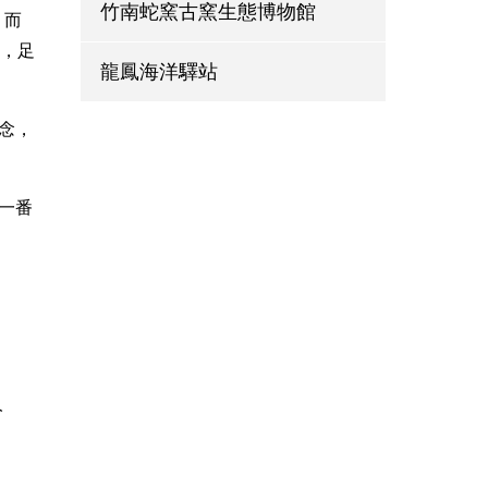
竹南蛇窯古窯生態博物館
，而
築，足
龍鳳海洋驛站
念，
一番
人