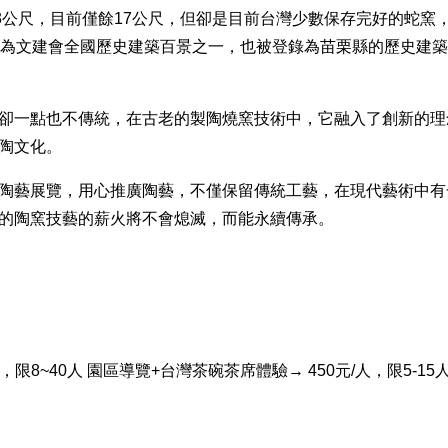
3公尺，目前僅餘17公尺，但卻是目前台灣少數保存完好的蛇窯
選為文建會全國歷史建築百景之一，也被登錄為苗栗縣的歷史建
卻一點也不傳統，在古老的製陶燒窯技術中，它融入了創新的理
陶文化。
陶藝展覽，用心推廣陶藝，不僅保留傳統工藝，在現代藝術中有
的陶窯技藝的薪火將不會熄滅，而能永續傳承。
/人，限8~40人 園區導覽+台灣茶碗茶席體驗→ 450元/人，限5-15