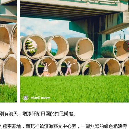
別有洞天，增添阡陌田園的拍照樂趣。
的秘密基地，而苑裡鎮濱海藝文中心旁，一望無際的綠色稻浪旁