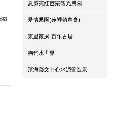
夏威夷紅芭樂觀光農園
繪稻
愛情果園(苑裡鎮農會)
東里家風-百年古厝
狗狗水世界
濱海藝文中心水泥管造景