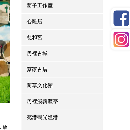
藺子工作室
心雕居
慈和宮
房裡古城
蔡家古厝
藺草文化館
房裡溪義渡亭
苑港觀光漁港
，放