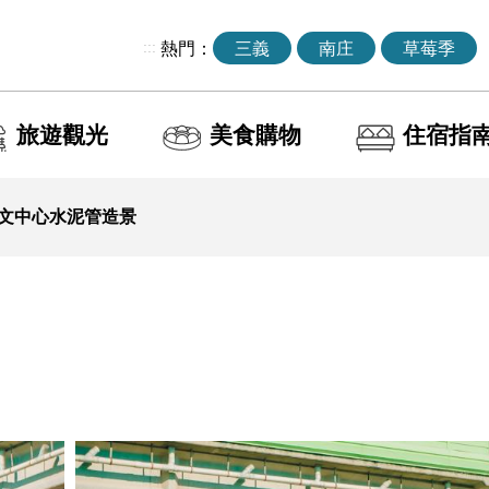
:::
熱門：
三義
南庄
草莓季
旅遊觀光
美食購物
住宿指
文中心水泥管造景