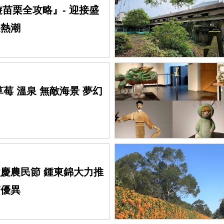
春遊苗栗全攻略』- 迎接盛
遊熱潮
草莓 溫泉 無敵海景 夢幻
慶農民節 鍾東錦大力推
質優異