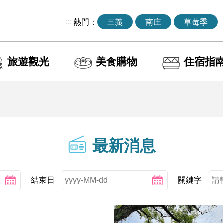
:::
熱門：
三義
南庄
草莓季
旅遊觀光
美食購物
住宿指
最新消息
結束日
關鍵字