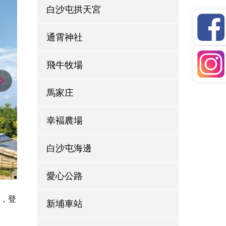
白沙屯拱天宮
通霄神社
飛牛牧場
馬家庄
幸褔農場
白沙屯海邊
愛心公路
嘯，登
新埔車站