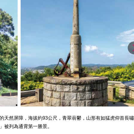
的天然屏障，海拔約93公尺，青翠蓊鬱，山形有如猛虎仰首長
」被列為通霄第一勝景。