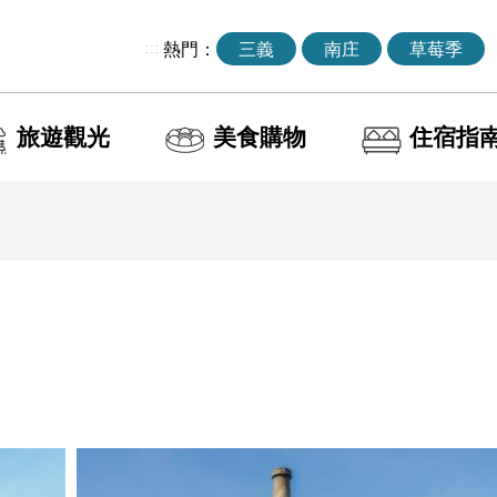
:::
熱門：
三義
南庄
草莓季
旅遊觀光
美食購物
住宿指