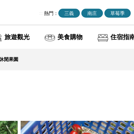
:::
熱門：
三義
南庄
草莓季
旅遊觀光
美食購物
住宿指
休閒果園