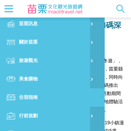
最新消息
苗栗印象
在地景點
客家佳餚
交通資訊
苗栗玩透
正體中文
苗栗訊息
PO
2019苗栗秋冬玩透透、旅館加碼深
度體驗!!
特別企劃
縣長的話
主題推薦
美食熱搜
台灣好行(
旅遊出版
English
關於苗栗
火
發布日期：
2019-12-13
閱讀人數：
3127
RSS
國際雙慢
節慶活動
客家好等
旅遊服務
照片集錦
日本語
旅遊觀光
濱
交通部觀光局於108年9月1日啟動「擴大國旅暖冬遊」，
觀光吉祥
景點快搜
苗栗金選
借問站
苗栗影音
透過多元旅遊補助，持續擴大國民旅遊市場規模，苗栗縣
旅館商業同業公會為響應政府大力堆動觀光發展，同時向
美食購物
烏
苗栗慢魚
採果指南
即時影像
觀光局申請「擴大秋冬國民旅遊獎勵計畫」，加碼推出
「2019苗栗秋冬玩透透-住宿體驗活動」，凡於活動期間
住宿指南
銅
使用「擴大國旅暖冬遊」遊客，即可免費參與在地體驗活
動，希望可以吸引遊客到苗栗進行深度旅遊體驗。
行前規劃
黃
苗栗縣擁有多元觀光資源，交通部觀光局遴選2019小鎮漫
遊年的40個經典、客庄、慢城小鎮。苗栗佔了其中5席，