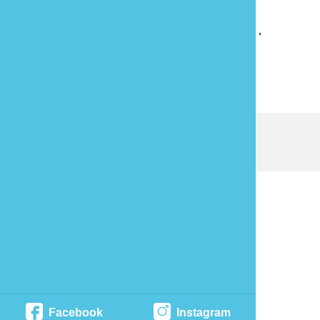
莓有約
下一則
草莓季來臨！苗栗大湖草莓開園，
12/12起連續4天採果88折！
回列表
發現資訊有錯誤嗎？歡迎來當
報馬仔
最後更新日期：
2019-12-13
苗栗縣政府文化觀光局 版權所有
Facebook
Instagram