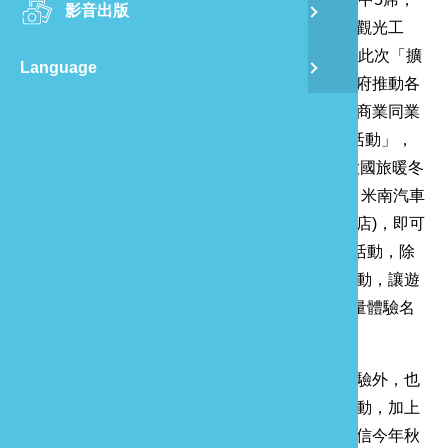
影音出版
舊
更有十大休閒農業區、九大環境教育場所、七大觀光工
廠、五大星級旅館，更有56處休閒農場，因此在此次「擴
Language
半
大國旅暖冬遊」方案中也沒有缺席，除了配合政府推動各
項「擴大國旅暖冬遊」優惠活動外，苗栗縣旅館商業同業
山
公會更積極規劃2019苗栗秋冬玩透透-住宿體驗活動」，
遊客於即日起至12月31日活動期間，利用「擴大國旅暖冬
遊」住宿苗栗縣指定旅館(禾家商旅、栗華飯店、米南汽車
龍
旅館、東園大飯店、西湖渡假大飯店、園霖大飯店)，即可
加碼獲得價值500元在地美食、導覽解說或體驗活動，除
了希望提升遊客到訪意願外，也希望透過體驗活動，讓遊
客進深入體驗在地文化特色，預計推出900名限量體驗名
額，民眾可以把握機會，暢遊苗栗。
民眾除了在活動期間，可以把握機會獲得限量體驗外，也
可於活動期間至指定住宿旅館參加按讚送好禮活動，加上
觀光局及各項「擴大國旅暖冬遊」活動措施，相信今年秋