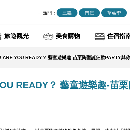
:::
熱門：
三義
南庄
草莓季
旅遊觀光
美食購物
住宿指
ARE YOU READY？ 藝童遊樂趣-苗栗陶聖誕狂歡PARTY與
OU READY？ 藝童遊樂趣-苗