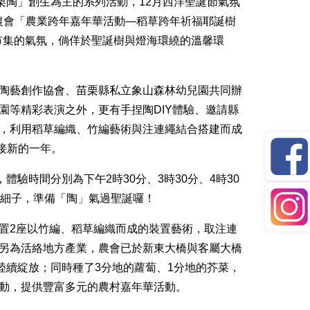
栗陶」創生為主的系列活動，12月西洋聖誕節氣氛
鄉農會「農業跨年嘉年華活動—稻草跨年祈福耶誕樹
市集的氣氛，倘佯於聖誕樹與燈海環繞的溫馨環
陶藝創作協會、苗栗縣私立象山森林幼兒園共同辦
等精彩表演之外，更有手捏陶DIY體驗、邀請縣
，利用稻草編織、竹編藝術與注連繩結合搭建而成
迎接新的一年。
驗時間分別為下午2時30分、3時30分、4時30
人細子，準備「陶」氣過聖誕囉！
置2座以竹編、稻草編織而成的裝置藝術，取注連
另為活絡地方產業，農會已於新東大橋與客屬大橋
陸續綻放；同時種了3分地的蘿蔔、1分地的芥菜，
活動，提供豐富多元的農村嘉年華活動。