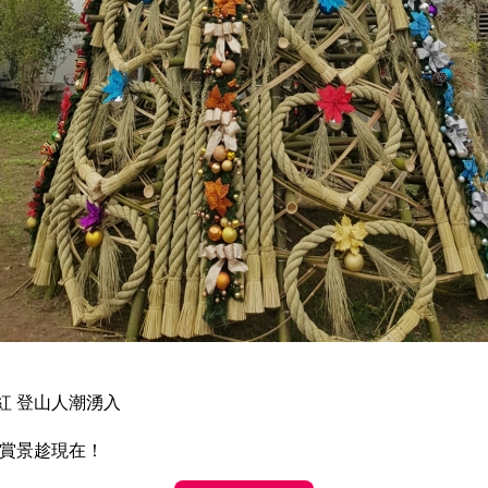
紅 登山人潮湧入
漫賞景趁現在！