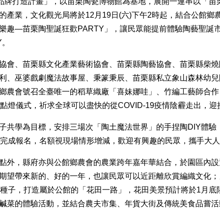
陶品牌打造計畫」，以苗栗陶瓷博物館為基地，展開一連串以「苗
產業，文化觀光局將於12月19日(六)下午2時起，結合公館
樂趣—苗栗陶聖誕狂歡PARTY」，讓民眾能提前體驗陶藝聖誕
Y。
協會、苗栗縣文化產業藝術協會、苗栗縣陶藝協會、苗栗縣柴燒
利、巫婆戲劇魔法故事屋、秉篆秉辰、苗栗縣私立象山森林幼兒園
鄉農會號召全臺唯一的稻草織廠「喜妹娜哇」、竹編工藝師合作
點燈儀式，祈求全球可以盡快的從COVID-19疫情陰霾走出，
共學為目標，安排三場次「陶土魔法世界」的手捏陶DIY體驗，體
鐘完成報名，名額視現場情形增減，歡迎有興趣的民眾，攜手大
點外，縣府亦與公館鄉農會的農業跨年嘉年華結合，於園區內設
期望帶來新的、好的一年，也讓民眾可以近距離欣賞編織文化；
菊種子，打造屬於公館的「花田一路」，花田美景預計將於1月底
蔔、鹵鹹菜的體驗活動，並結合農夫市集、年貨大街及傳統美食品嘗