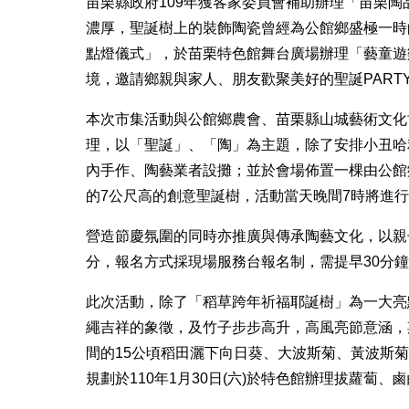
苗栗縣政府109年獲客家委員會補助辦理「苗栗
濃厚，聖誕樹上的裝飾陶瓷曾經為公館鄉盛極一時的
點燈儀式」，於苗栗特色館舞台廣場辦理「藝童遊
境，邀請鄉親與家人、朋友歡聚美好的聖誕PART
本次市集活動與公館鄉農會、苗栗縣山城藝術文化
理，以「聖誕」、「陶」為主題，除了安排小丑哈
內手作、陶藝業者設攤；並於會場佈置一棵由公館
的7公尺高的創意聖誕樹，活動當天晚間7時將進行
營造節慶氛圍的同時亦推廣與傳承陶藝文化，以親子
分，報名方式採現場服務台報名制，需提早30分
此次活動，除了「稻草跨年祈福耶誕樹」為一大亮
繩吉祥的象徵，及竹子步步高升，高風亮節意涵，
間的15公頃稻田灑下向日葵、大波斯菊、黃波斯
規劃於110年1月30日(六)於特色館辦理拔蘿