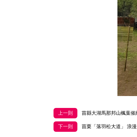
上一則
苗縣大湖馬那邦山楓葉催
下一則
苗栗「落羽松大道」 浪