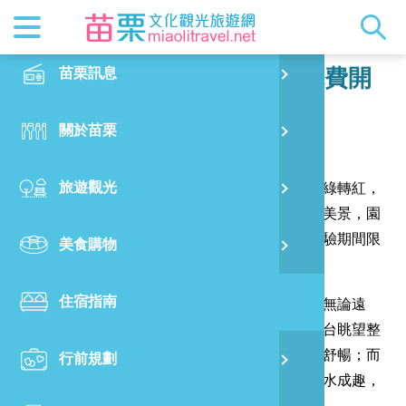
最新消息
苗栗印象
在地景點
客家佳餚
交通資訊
苗栗玩透
正體中文
苗栗訊息
PO
三灣鄉「落羽松秘境」園區免費開
放中！
特別企劃
縣長的話
主題推薦
美食熱搜
台灣好行(
旅遊出版
English
關於苗栗
火
發布日期：
2021-01-04
閱讀人數：
5219
RSS
國際雙慢
節慶活動
客家好等
旅遊服務
照片集錦
日本語
旅遊觀光
濱
三灣鄉「落羽松秘境」佇立的數百棵落羽松已由綠轉紅，
觀光吉祥
景點快搜
苗栗金選
借問站
苗栗影音
翠綠湖水中有著紅、橙及綠色漸層交織出的夢幻美景，園
區免費開放遊客拍個過癮，邀請大家把握時間體驗期間限
美食購物
烏
苗栗慢魚
採果指南
即時影像
定景點！
住宿指南
銅
近年來爆紅的「落羽松秘境」擁有無死角美景，無論遠
眺、平視都有無與倫比的美，從新建的三樓景觀台眺望整
片落羽松林、湖水和遠方山林，有股心曠神怡的舒暢；而
行前規劃
黃
平視整齊劃一的落羽松林，湖水倒映加上群鴨戲水成趣，
更是療癒滿分。