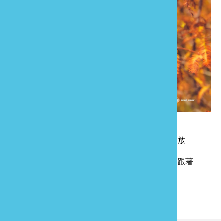
上一則
西湖龍洞村四萬株薰衣草 浪漫綻放
下一則
苗栗休閒農業趴趴GO 迎接2021 跟著
名人趣旅行
回列表