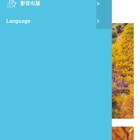
影音出版
舊
*從台3線101公里轉入產業道路即可抵達。
Language
半
山
龍