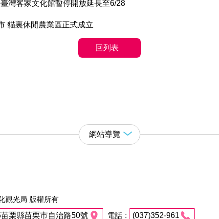
防疫 臺灣客家文化館暫停開放延長至6/28
市 貓裏休閒農業區正式成立
回列表
網站導覽
化觀光局 版權所有
45苗栗縣苗栗市自治路50號
電話：
(037)352-961