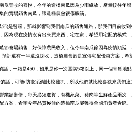
南瓜豐收的喜悅，今年的造橋南瓜因為少雨緣故，產量較往年增
集的賣場銷售南瓜，讓造橋農會很傷腦筋。
瓜節)是暫緩，那就影響到我們南瓜的銷售通路，那我們目前收到很
，因為現在疫情沒有出來買東西，宅在家，希望用宅配的模式，
瓜節會場銷售，好保障農民收入，但今年南瓜節因為疫情順延，
，預計還有一半還沒採收，造橋農會於是宣傳宅配優惠方案，希
的話，一箱是450，如果是你一次團購5箱以上，同一個寄貨地
場的話，可能(防疫)距離比較難抓，所以他們就比較喜歡來我們
營業額翻倍，每天必須進貨，有機蔬菜、豬肉等生鮮產品兩次，
配方案，希望今年品質極佳的造橋南瓜能獲得全國消費者青睞。