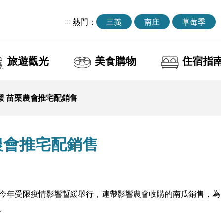
:::
熱門：
三義
南庄
草莓季
旅遊觀光
美食購物
住宿指
緩 苗栗農會推宅配銷售
農會推宅配銷售
今年受限疫情影響暫緩舉行，連帶影響農會收購的南瓜銷售，為
。