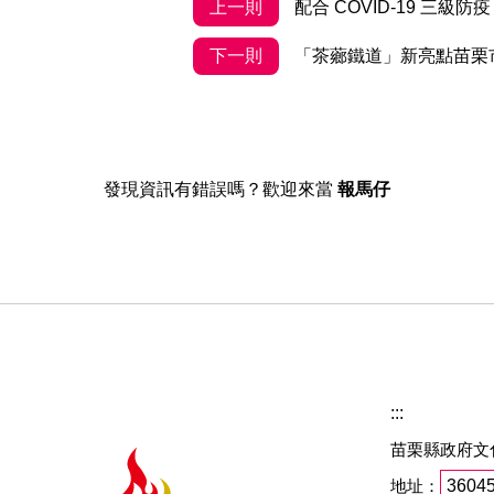
上一則
配合 COVID-19 三級
下一則
「茶薌鐵道」新亮點苗栗
發現資訊有錯誤嗎？歡迎來當
報馬仔
:::
苗栗縣政府文
地址：
360