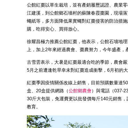
公館紅棗以草生栽培，並有產銷履歷認證、農業零
江建溪，到公館鄉石墻村的蘇陳春霞棗園，現場落
蠅紙等，多方面降低果實蠅對紅棗侵害的防治措施
購，吃得安心、買得放心。
徐耀昌極力推薦公館紅棗，他表示，公館石墻地理
上，加上2年來經過農會、棗農努力，今年盛產，
古雪雲表示，大暑是紅棗最適合吃的季節，農會嚴
5月之前遭逢乾旱幸未對紅棗造成衝擊，6月初的大
紅棗季因疫情關係改線上銷售，目前預購數量達5
盒、20盒提供網路（
公館鄉農會
）與電話（037-
30斤大包裝，免運費更以批發價每斤140元銷售
教育。