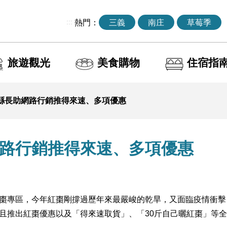
:::
熱門：
三義
南庄
草莓季
旅遊觀光
美食購物
住宿指
縣長助網路行銷推得來速、多項優惠
路行銷推得來速、多項優惠
棗專區，今年紅棗剛撐過歷年來最嚴峻的乾旱，又面臨疫情衝擊
且推出紅棗優惠以及「得來速取貨」、「30斤自己曬紅棗」等