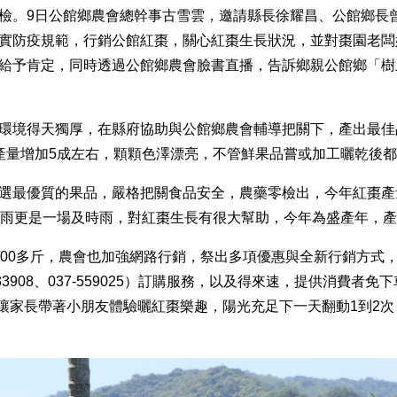
檢。9日公館鄉農會總幹事古雪雲，邀請縣長徐耀昌、公館鄉長
實防疫規範，行銷公館紅棗，關心紅棗生長狀況，並對棗園老闆
給予肯定，同時透過公館鄉農會臉書直播，告訴鄉親公館鄉「樹
環境得天獨厚，在縣府協助與公館鄉農會輔導把關下，產出最佳
產量增加5成左右，顆顆色澤漂亮，不管鮮果品嘗或加工曬乾後
選最優質的果品，嚴格把關食品安全，農藥零檢出，今年紅棗產量
雨更是一場及時雨，對紅棗生長有很大幫助，今年為盛產年，產量
000多斤，農會也加強網路行銷，祭出多項優惠與全新行銷方式
233908、037-559025）訂購服務，以及得來速，提供消
，讓家長帶著小朋友體驗曬紅棗樂趣，陽光充足下一天翻動1到2