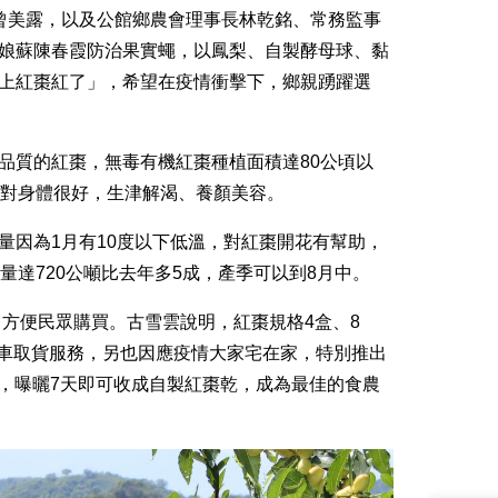
曾美露，以及公館鄉農會理事長林乾銘、常務監事
娘蘇陳春霞防治果實蠅，以鳳梨、自製酵母球、黏
上紅棗紅了」，希望在疫情衝擊下，鄉親踴躍選
品質的紅棗，無毒有機紅棗種植面積達80公頃以
都對身體很好，生津解渴、養顏美容。
因為1月有10度以下低溫，對紅棗開花有幫助，
達720公噸比去年多5成，產季可以到8月中。
，方便民眾購買。古雪雲說明，紅棗規格4盒、8
費者免下車取貨服務，另也因應疫情大家宅在家，特別推出
次，曝曬7天即可收成自製紅棗乾，成為最佳的食農