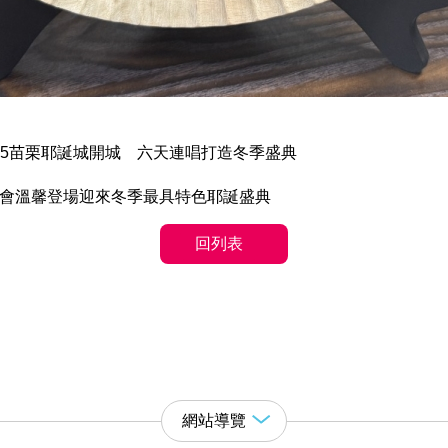
A」2025苗栗耶誕城開城 六天連唱打造冬季盛典
者會溫馨登場迎來冬季最具特色耶誕盛典
回列表
網站導覽