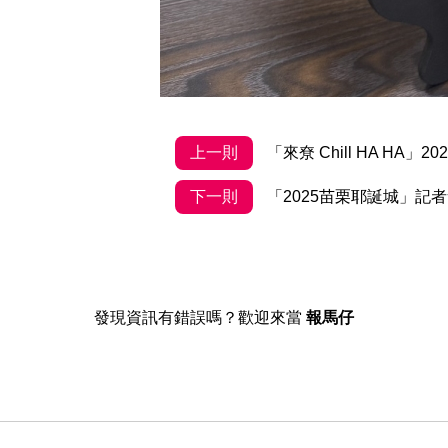
上一則
「來尞 Chill HA H
下一則
「2025苗栗耶誕城」記
發現資訊有錯誤嗎？歡迎來當
報馬仔