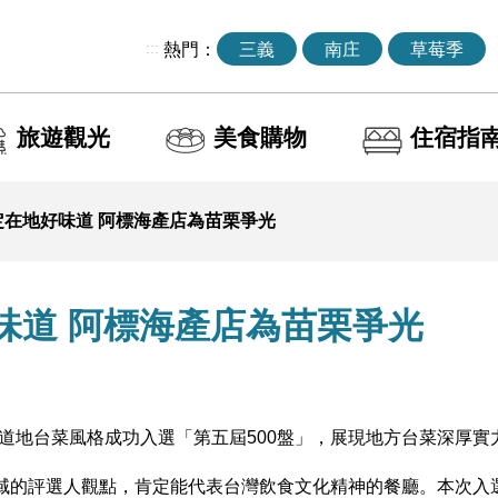
:::
熱門：
三義
南庄
草莓季
旅遊觀光
美食購物
住宿指
定在地好味道 阿標海產店為苗栗爭光
味道 阿標海產店為苗栗爭光
地台菜風格成功入選「第五屆500盤」，展現地方台菜深厚實力
領域的評選人觀點，肯定能代表台灣飲食文化精神的餐廳。本次入