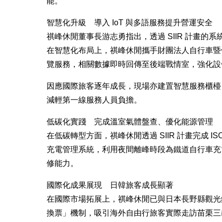
能。
智慧化升級 導入 IoT 與多語服務提升營運安全
祺峰休閒董事長游志勇指出，透過 SIIR 計畫
在智慧化布局上，祺峰休閒攜手財團法人自行車暨健康
覽服務，相關數據即時回傳至後端戰情室，強化設
因應國際旅客逐年成長，現場亦建置智慧服務櫃檯
減輕第一線服務人員負擔。
低碳化實踐 完成溫室氣體盤查、優化能源管理
在低碳轉型方面，祺峰休閒透過 SIIR 計畫完成
充電管理系統，利用夜間離峰時段為鐵道自行車充
修能力。
國際化成果展現 日韓旅客成長顯著
在國際市場拓展上，祺峰休閒已與日本長野縣觀光
換票」機制，吸引海外自由行旅客實際走訪苗栗三