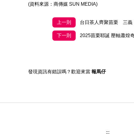
(資料來源：商傳媒 SUN MEDIA)
上一則
台日茶人齊聚苗栗 三義
下一則
2025苗栗耶誕 壓軸蕭
發現資訊有錯誤嗎？歡迎來當
報馬仔
:::