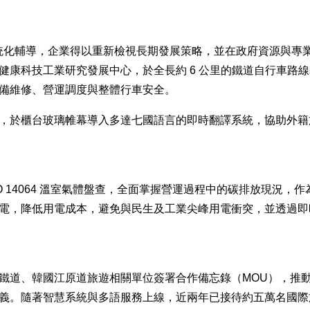
的系統化輔導，企業得以重新檢視長期發展策略，並在政府資源與
科技工業研究發展中心，於全長約 6 公里的鐵道自行車路線導入車
備維修、營運調度與整體行車安全。
，於櫃台玻璃帷幕導入多達七國語言的即時翻譯系統，協助外籍
 ISO 14064 溫室氣體盤查，全面掌握營運過程中的碳排放現
電，降低用電成本，避免與民生及工業尖峰用電衝突，並透過即
鐵道、韓國江原道旅遊相關單位簽署合作備忘錄（MOU），推
義。隨著智慧系統與多語服務上線，近兩年已接待約五萬名國際