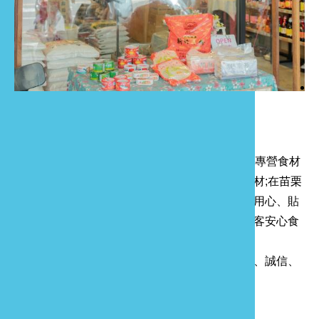
影音出版
舊
Language
半
山
品牌簡介
龍
中苗雜貨舖位於玉清宮商圈，創立於民國95年，專營食材
批發、零售，主要提供餐廳、廚房、飯店所需食材;在苗栗
地區已是多家餐廳、廚房的好夥伴！憑著愛心、用心、貼
心的精神服務顧客是中苗雜貨舖的堅持，提供顧客安心食
材，是中苗雜貨舖的責任。
中苗雜貨舖擁有優秀的經營團隊，秉持著「安心、誠信、
負責」的經營理念，追求企業永續經營成長。
服務項目