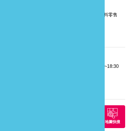
● 農產品零售業、食用油脂批發業、糧商業、飲料零售
業、便利商店業、菸酒批發業…等
相關資訊
電話：
886-37-324262
營業時間：週一至週六07:30~20:30，週日07:30~18:30
地址：
苗栗縣苗栗市玉清里2鄰玉清路39號
旅遊地圖
周邊景點
周邊餐廳
周邊住宿
地圖快搜