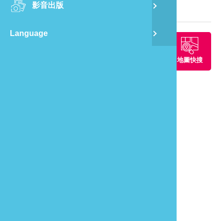
影音出版
舊
旅遊地圖
Language
半
周邊景點
周邊餐廳
周邊住宿
地圖快搜
山
龍