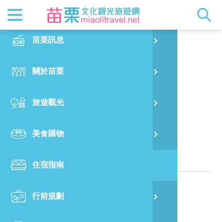
最新消息
苗栗印象
在地景點
客家佳餚
交通資訊
苗栗玩透
正體中文
苗栗訊息
PO
老古董民宿
特別企劃
縣長的話
主題推薦
美食熱搜
台灣好行(
旅遊出版
English
關於苗栗
火
RSS
國際雙慢
節慶活動
客家好等
旅遊服務
照片集錦
日本語
旅遊觀光
濱
觀光吉祥
景點快搜
苗栗金選
借問站
苗栗影音
位於苗栗縣的民宿
美食購物
烏
苗栗慢魚
採果指南
即時影像
相關資訊
住宿指南
銅
電話：
886-37-941379
行前規劃
黃
地址：
苗栗縣泰安鄉清安村5鄰洗水坑141-2號