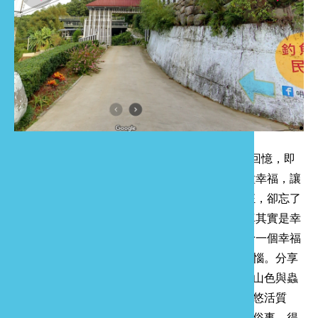
影音出版
舊
Language
半
山
龍
苗栗縣頭屋鄉 明德水庫 釣魚台民宿 陳年往事的回憶，即
便是穿越時空也無法擁有， 但享受當下卻是一種幸福，讓
我們與您一同分享。 曾經追逐凡塵享受年少輕狂，卻忘了
停下腳步擁有當下， 讓我們體悟到了，反璞歸真其實是幸
福來源。 釣魚台民宿基於這樣的簡單理由，賦予一個幸福
的開端，找回自然，遠離塵囂，享受樸真忘卻煩惱。分享
更多喜悅在月光如銀的旋律之夜，感受當下季節山色與蟲
鳴鳥悅聲。將生活負能量放下，擁有更多正向的悠活質
量、森呼吸，調整改善更佳精神狀態，忘卻惱人俗事。得