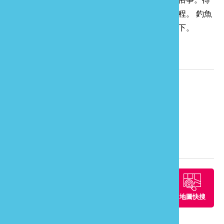
到感受自然體悟智慧，做好下一步的人生心旅途程。 釣魚
台民宿提供您遠見的動力，在這學習悠活享受當下。
相關資訊
電話：
886-37-254897
網站：
釣魚台農莊相關網站介紹
地址：
苗栗縣頭屋鄉明德村21鄰仁隆52號
旅遊地圖
周邊景點
周邊餐廳
周邊住宿
地圖快搜