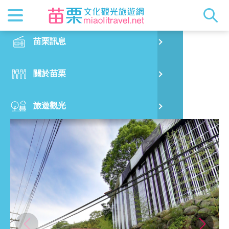
最新消息
苗栗印象
在地景點
客家佳餚
交通資訊
苗栗玩透
正體中文
苗栗訊息
PO
釣魚台農莊
特別企劃
縣長的話
主題推薦
美食熱搜
台灣好行(
旅遊出版
English
關於苗栗
火
RSS
國際雙慢
節慶活動
客家好等
旅遊服務
照片集錦
日本語
旅遊觀光
濱
觀光吉祥
景點快搜
苗栗金選
借問站
苗栗影音
美食購物
烏
苗栗慢魚
採果指南
即時影像
住宿指南
銅
行前規劃
黃