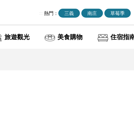
:::
熱門：
三義
南庄
草莓季
旅遊觀光
美食購物
住宿指