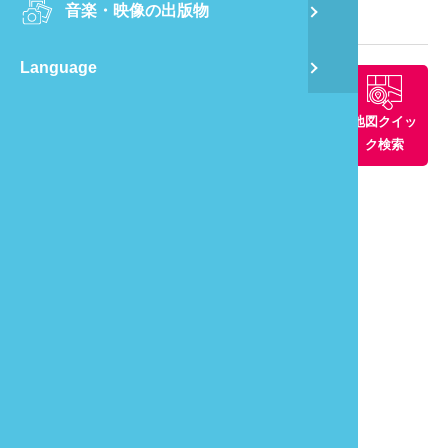
音楽・映像の出版物
龍
観光マップ
Language
蔺
周辺景観ス
周辺グルメ
周辺の宿
地図クイッ
飛
ポット
ク検索
通