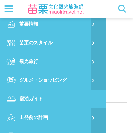
最新ニュ
苗栗概要
観光地ガ
客家美食
交通情報
苗栗散策
正體中文
苗栗情報
PO
竹美民宿
都市漫遊
おすすめ
グルメ検
ビジター
出版物
English
苗栗のスタイル
烏
マスコッ
イベント
客家のお
サービス
写真の展
日本語
観光旅行
銅
クイック
果物狩り
苗栗オー
苗栗県に位置する民宿
グルメ・ショッピング
苗
関連情報
宿泊ガイド
旧
電話番号：
886-37-941889
出発前の計画
喜
所在地：
苗栗県泰安郷錦水村横龍山35-2号