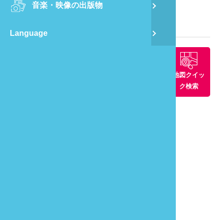
音楽・映像の出版物
龍
観光マップ
Language
蔺
飛
周辺景観ス
周辺グルメ
周辺の宿
地図クイッ
ポット
ク検索
通