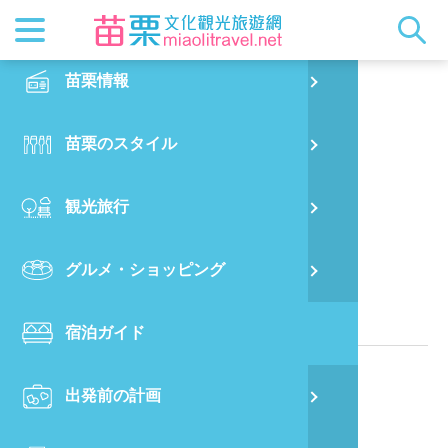
最新ニュ
苗栗概要
観光地ガ
客家美食
交通情報
苗栗散策
正體中文
苗栗情報
PO
翩翩泰安
都市漫遊
おすすめ
グルメ検
ビジター
出版物
English
苗栗のスタイル
烏
マスコッ
イベント
客家のお
サービス
写真の展
日本語
観光旅行
銅
クイック
果物狩り
苗栗オー
苗栗県に位置する民宿
グルメ・ショッピング
苗
関連情報
宿泊ガイド
旧
電話番号：
886-37-941099
出発前の計画
喜
ウェブサイト：
翩翩泰安 観光関連リンク
所在地：
苗栗県泰安郷錦水村11鄰圓墩86之6号