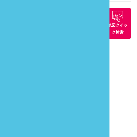
周辺景観ス
周辺グルメ
周辺の宿
地図クイッ
ポット
ク検索