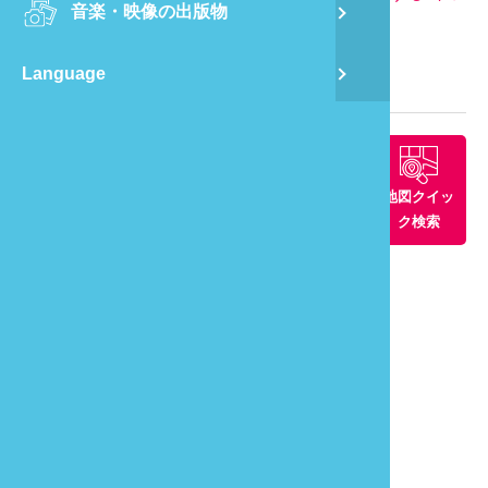
音楽・映像の出版物
龍
下で1の5號
Language
蔺
観光マップ
飛
周辺景観ス
周辺グルメ
周辺の宿
地図クイッ
通
ポット
ク検索