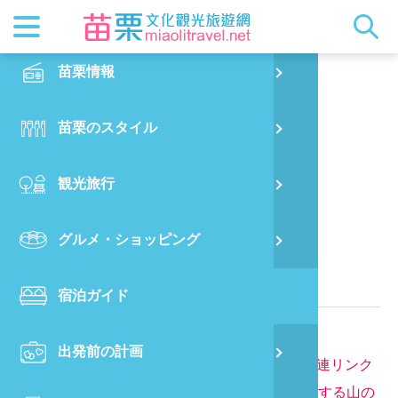
最新ニュ
苗栗概要
観光地ガ
客家美食
交通情報
苗栗散策
正體中文
苗栗情報
PO
卓也山の民宿を隱します
都市漫遊
おすすめ
グルメ検
ビジター
出版物
English
苗栗のスタイル
烏
マスコッ
イベント
客家のお
サービス
写真の展
日本語
観光旅行
銅
クイック
果物狩り
苗栗オー
苗栗県に位置する民宿
グルメ・ショッピング
苗
関連情報
宿泊ガイド
旧
電話番号：
886-37-879198
出発前の計画
喜
ウェブサイト：
卓也山の民宿を隱します観光関連リンク
所在地：
苗栗県三義郷の雙潭村の13の鄰の破裂する山の