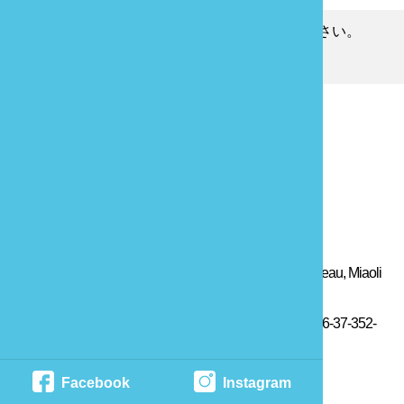
間違った情報を見つけた場合、ご報告ください。
ご意見はこちらへ
最終更新日：
2018-12-27
苗栗県政府国際文化観光局 版権所有
Copyright© 2019 International Culture and Tourism Bureau, Miaoli
County. All Rights Reserved.
住所：〒360-45苗栗県苗栗市自治路50号 電話:＋886-37-352-
961 ファクス：＋886-37-352-646
Facebook
Instagram