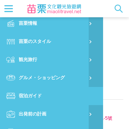
最新ニュ
苗栗概要
観光地ガ
客家美食
交通情報
苗栗散策
正體中文
苗栗情報
PO
圓夢築
都市漫遊
おすすめ
グルメ検
ビジター
出版物
English
苗栗のスタイル
烏
マスコッ
イベント
客家のお
サービス
写真の展
日本語
観光旅行
銅
クイック
果物狩り
苗栗オー
苗栗県に位置する民宿
グルメ・ショッピング
苗
関連情報
宿泊ガイド
旧
電話番号：
886-934-313189
出発前の計画
喜
所在地：
苗栗縣三義鄉廣盛村41鄰八股館前9巷1-5號