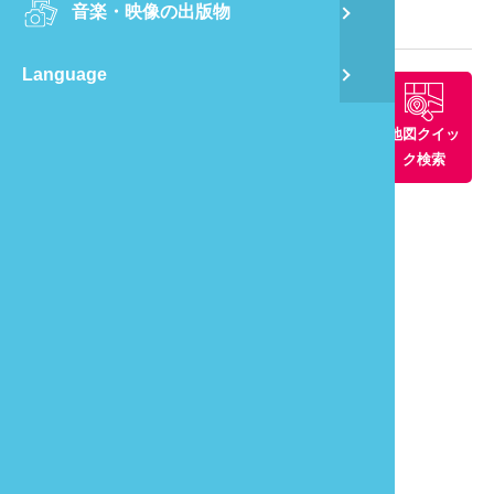
音楽・映像の出版物
龍
観光マップ
Language
蔺
周辺景観ス
周辺グルメ
周辺の宿
地図クイッ
飛
ポット
ク検索
通