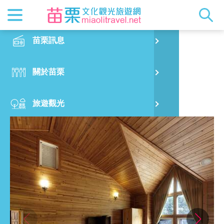
最新消息
苗栗印象
在地景點
客家佳餚
交通資訊
苗栗玩透
正體中文
苗栗訊息
PO
阿湯哥民宿
特別企劃
縣長的話
主題推薦
美食熱搜
台灣好行(
旅遊出版
English
關於苗栗
火
RSS
國際雙慢
節慶活動
客家好等
旅遊服務
照片集錦
日本語
旅遊觀光
濱
觀光吉祥
景點快搜
苗栗金選
借問站
苗栗影音
美食購物
烏
苗栗慢魚
採果指南
即時影像
住宿指南
銅
行前規劃
黃