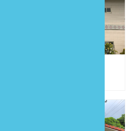
好自在民宿
886-37-993501
苗栗縣泰安鄉大興村4鄰57號