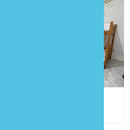
瑪懷舒民宿
886-37-941174
苗栗縣泰安鄉錦水村6鄰圓墩39-6號