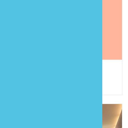
尤瑪阿麗
886-37-941931
苗栗縣泰安鄉錦水村6鄰圓墩40之1號