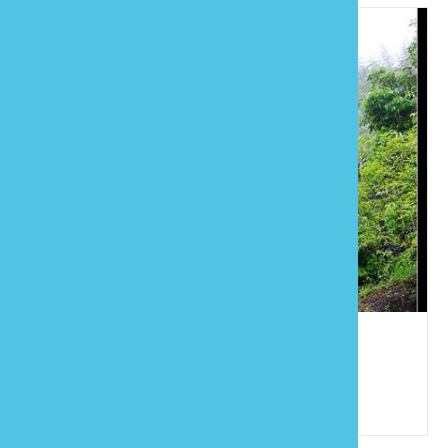
ㄠ嶩民宿
886-37-962128
苗栗縣泰安鄉梅園村2鄰梅園23號