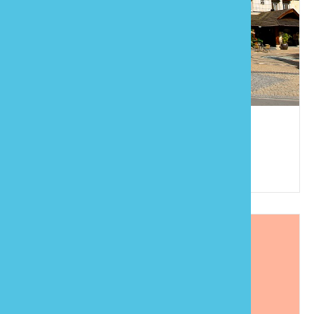
日出溫泉渡假飯店
886-37-941988
苗栗縣泰安鄉錦水村橫龍山34號