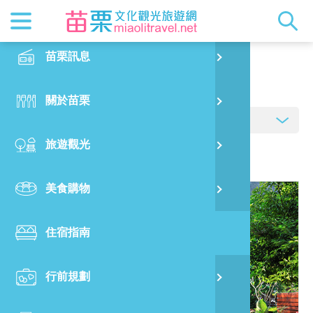
最新消息
苗栗印象
在地景點
客家佳餚
交通資訊
苗栗玩透
正體中文
苗栗訊息
PO
住宿指南
特別企劃
縣長的話
主題推薦
美食熱搜
台灣好行(
旅遊出版
English
關於苗栗
火
RSS
國際雙慢
節慶活動
客家好等
旅遊服務
照片集錦
日本語
旅遊觀光
濱
觀光吉祥
景點快搜
苗栗金選
借問站
苗栗影音
資料來源:
臺灣旅宿網
美食購物
烏
苗栗慢魚
採果指南
即時影像
住宿指南
銅
行前規劃
黃