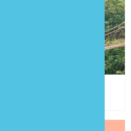
虎山溫泉會館
886-37-941001
苗栗縣泰安鄉錦水村圓墩73-1號