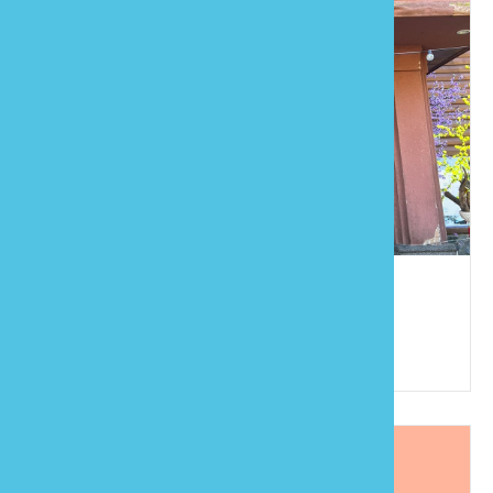
騰龍山莊
886-37-941002
苗栗縣泰安鄉錦水村橫龍山5號