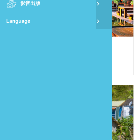
影音出版
舊
Language
半
山
石壁民宿
886-933-874094
龍
苗栗縣大湖鄉富興村1鄰法雲寺5之3號