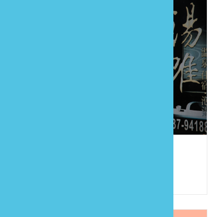
湯唯民宿
886-37-941081
苗栗縣泰安鄉錦水村10鄰橫龍山72-2號