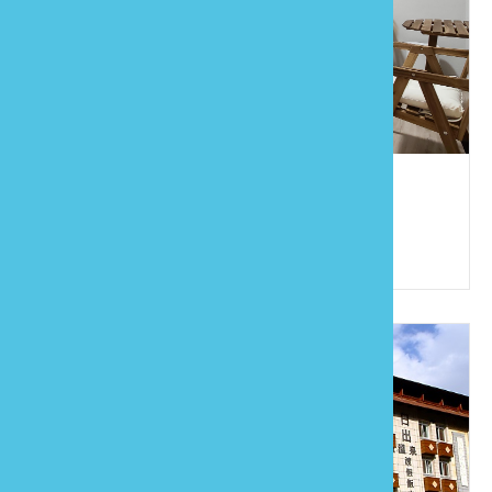
山林間
886-930-869406
苗栗縣泰安鄉大興村5鄰高熊峠46號