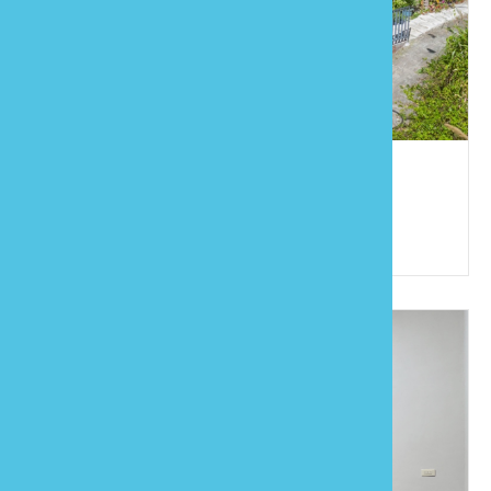
莎力畝民宿
886-972-910536
苗栗縣泰安鄉中興村5鄰司馬限19號