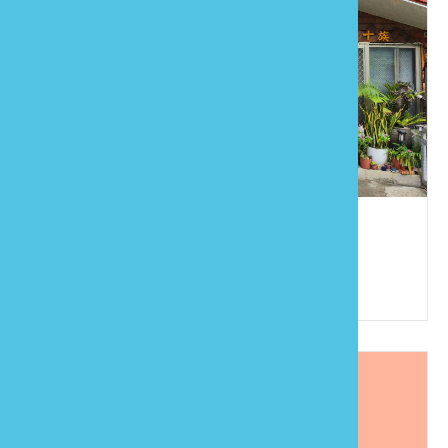
馬力十族民宿
886-37-941110
苗栗縣泰安鄉錦水村12鄰圓墩92號