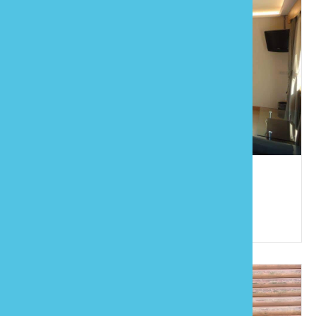
穆月樓民宿
886-37-941609
苗栗縣泰安鄉清安村3鄰小南角16-2號