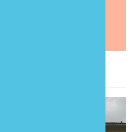
楚留香民宿
886-37-941730
苗栗縣泰安鄉清安村12鄰洗水坑114號