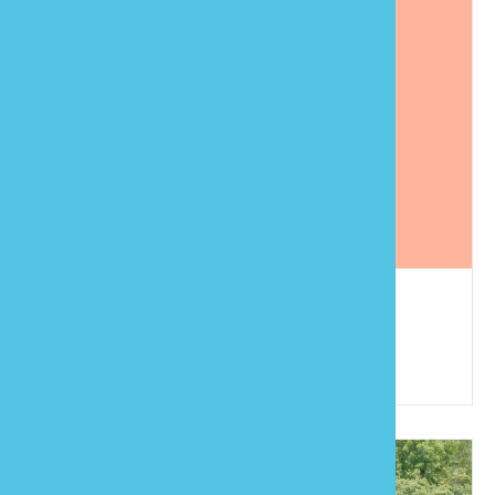
般若民宿
886-37-941320
苗栗縣泰安鄉錦山村5鄰圓墩16-2號