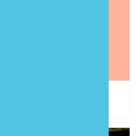
雲夢山林民宿
886-37-941731
苗栗縣泰安鄉清安村12鄰洗水坑114-1號