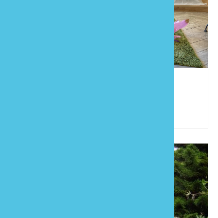
花露民宿
886-4-25898565
苗栗縣卓蘭鎮西坪里4鄰西坪43-3號