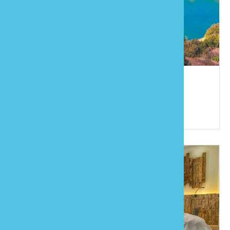
雲也山莊
886-4-25892829
苗栗縣卓蘭鎮西坪里10鄰西坪122之6號