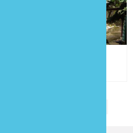
長青谷
886-4-25893329
苗栗縣卓蘭鎮上新里15鄰食水坑78號
第一頁
最末頁