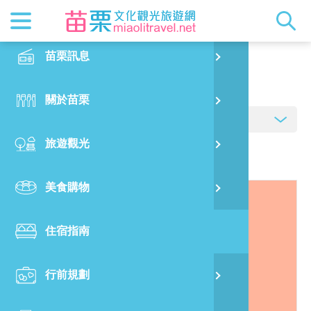
最新消息
苗栗印象
在地景點
客家佳餚
交通資訊
苗栗玩透
正體中文
苗栗訊息
PO
住宿指南
特別企劃
縣長的話
主題推薦
美食熱搜
台灣好行(
旅遊出版
English
關於苗栗
火
RSS
國際雙慢
節慶活動
客家好等
旅遊服務
照片集錦
日本語
旅遊觀光
濱
觀光吉祥
景點快搜
苗栗金選
借問站
苗栗影音
資料來源:
臺灣旅宿網
美食購物
烏
苗栗慢魚
採果指南
即時影像
住宿指南
銅
行前規劃
黃