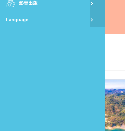
影音出版
舊
Language
半
山
自然風情民宿
886-4-25896666
龍
苗栗縣卓蘭鎮西坪里12鄰西坪134之7號