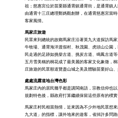
祖；慈惠宮位於苗栗縣通霄鎮通霄街，是通霄鎮人民
由通霄十三庄總理鄭媽觀創辦，在通霄慈惠宮當時
客家風情。
馬家庄旅遊
民眾來到總統的故鄉馬家庄沿著英九大道探訪馬家
牛牧場、通霄海洋渡假村、秋茂園、虎頭山公園，
民走過的足跡如挑柴古道、挑炭古道、鳴鳳古道等
五月雪美稱的桐花成了最美麗的客家文化象徵，桐
庄旅遊的民眾順道覽盡山城之美及體驗苗栗好山、
處處流露道地台灣色彩
馬家庄內的居民幾乎都是講閩南語，宗教信仰也以
規劃特色後，縣政府打算繼續保留這些原有的樸實
馬家庄村民相當熱情，近來因為不少外地民眾想來
九大道」的指標，讓外地來的遊客，省掉許多問路