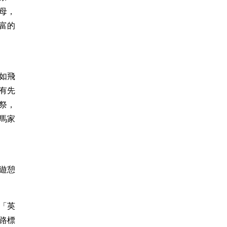
聖母，
富的
如飛
有先
祭，
馬家
遊憩
「英
路標