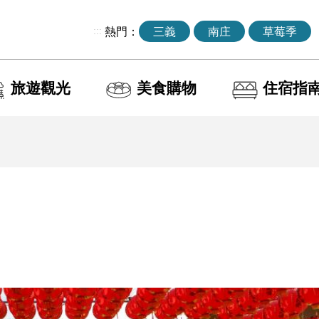
:::
熱門：
三義
南庄
草莓季
旅遊觀光
美食購物
住宿指