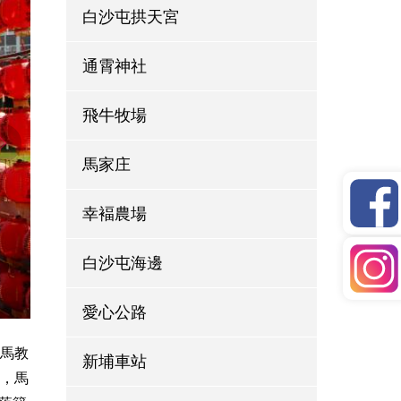
白沙屯拱天宮
通霄神社
飛牛牧場
馬家庄
幸褔農場
白沙屯海邊
愛心公路
，馬教
新埔車站
現，馬