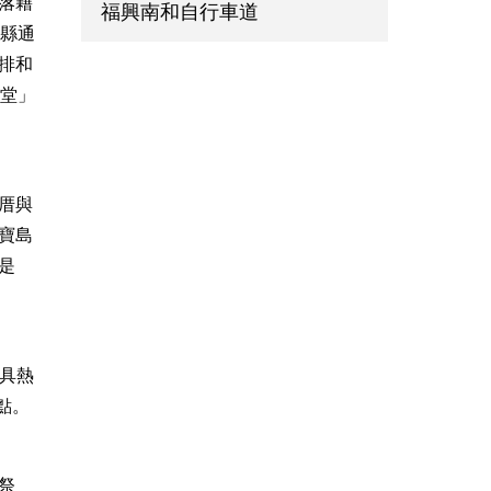
落籍
福興南和自行車道
栗縣通
排和
風堂」
厝與
寶島
是
頗具熱
點。
祭