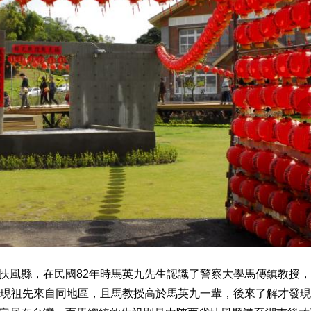
扶風縣，在民國82年時馬英九先生認識了警察大學馬傳鎮教授
發現祖先來自同地區，且馬教授高於馬英九一輩，後來了解才發