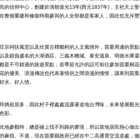
的信仰中心，創建於清朝道光13年(西元1837年)，主祀天上
在整個重建和修復時期參與的人全部都是客家人，因此也充斥豐
庄宗祠扶風堂以及欣賞古樸鄉村的人文風情外，苗栗周邊的景點
以及頗負盛名的大湖酒莊、三義木雕城、泰安溫泉、明德水庫還
都是不可錯過的旅遊景點；若季節允許的話可前往參加苗栗桐花
花的優美、浪漫傳說也代表著情侶之間浪漫的憧憬，讓來到苗栗
好水、好人情。
拜媽祖居多，因此村子裡處處流露著道地台灣味，未來發展觀光
色彩。
此地參觀時，總是碰上找不到路的窘境，所以當地居民熱心做出
的麻煩。不過，現在苗栗縣政府已經在中二高通霄交流道處，做