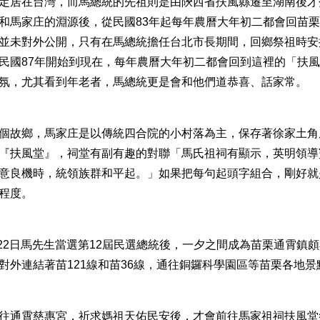
定居在台灣，而馬總統的先祖則是由陝西省扶風縣遷至湖南後才
和馬家庄的淵源後，從民國83年起每年農曆大年初二都會回苗
並未對外公開，只有在馬總統擔任台北市長期間，回鄉祭祖時安
民國87年開始到現在，每年農曆大年初二都會回到這裡的「扶
氛，尤其看到年老者，馬總統更是會和他們道恭喜、話家常。
個故鄉，馬家庄是以傳統四合院的小村落為主，保存著徐家土角
『扶風堂』，祠堂有副有趣的對聯「馬氏祖祠有顯示，英明領導
意良機時，統領族群和平起。」如果把每句起頭字組合，剛好就
程度。
月22日馬先生當選第12屆民選總統後，一夕之間成為苗栗通霄鎮
外連結著苗121線和苗36線，通往銅鑼科學園區等苗栗各地景
往通霄慈惠宮，祈求媽祖天佑民安後，才會前往馬家祖祠扶風堂