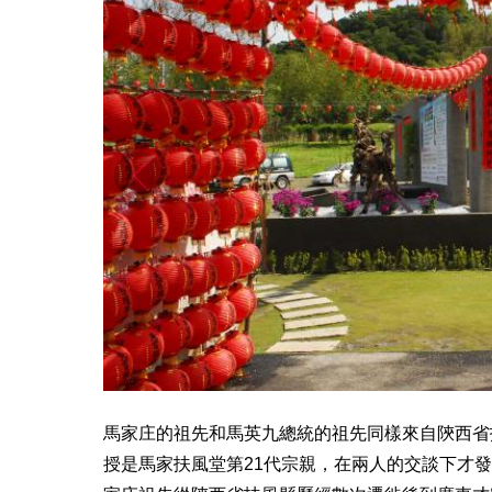
馬家庄的祖先和馬英九總統的祖先同樣來自陝西省
授是馬家扶風堂第21代宗親，在兩人的交談下才