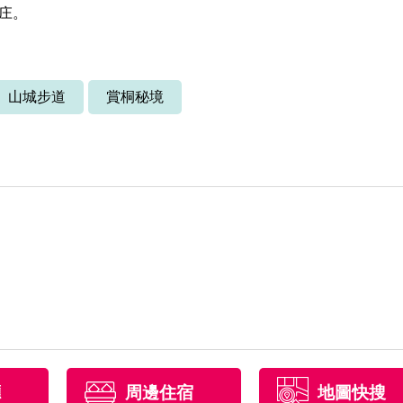
庄。
山城步道
賞桐秘境
廳
周邊住宿
地圖快搜