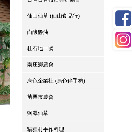
仙山仙草 (仙山食品行)
卣釀醬油
杜石地一號
南庄鄉農會
烏色企業社 (烏色伴手禮)
苗栗市農會
獅潭仙草
猫狸村手作料理