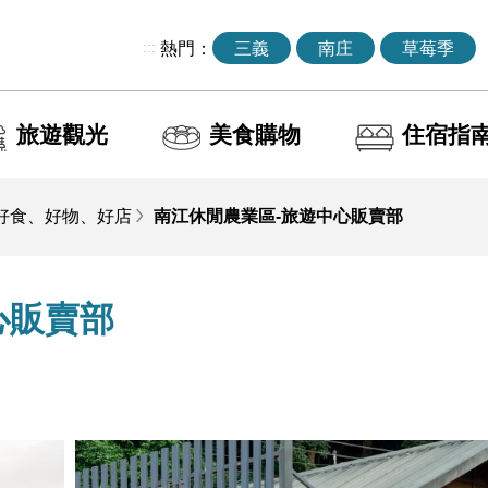
:::
熱門：
三義
南庄
草莓季
旅遊觀光
美食購物
住宿指
好食、好物、好店
南江休閒農業區-旅遊中心販賣部
心販賣部