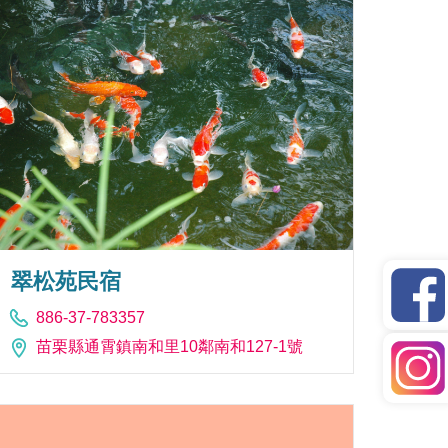
翠松苑民宿
886-37-783357
苗栗縣通霄鎮南和里10鄰南和127-1號