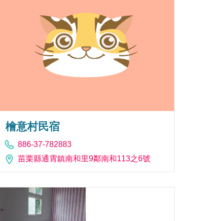
檜意村民宿
886-37-782883
苗栗縣通霄鎮南和里9鄰南和113之6號