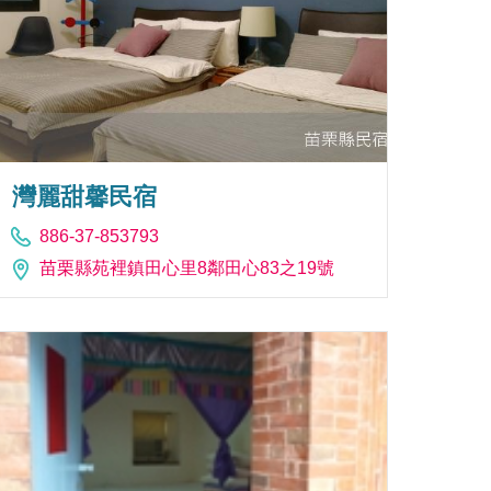
灣麗甜馨民宿
886-37-853793
苗栗縣苑裡鎮田心里8鄰田心83之19號