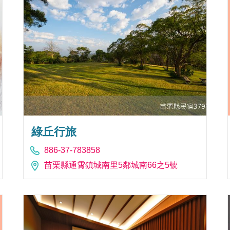
綠丘行旅
886-37-783858
苗栗縣通霄鎮城南里5鄰城南66之5號