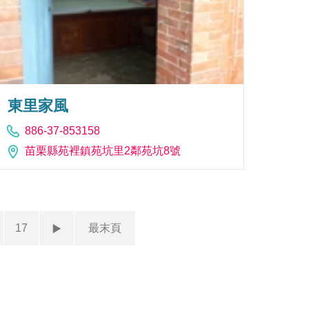
東里家風
886-37-853158
苗栗縣苑裡鎮苑坑里2鄰苑坑8號
17
最末頁