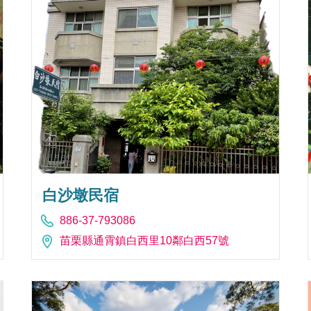
白沙墩民宿
886-37-793086
苗栗縣通霄鎮白西里10鄰白西57號