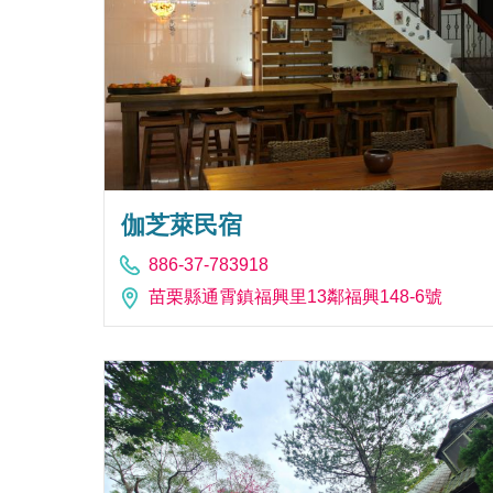
伽芝萊民宿
886-37-783918
苗栗縣通霄鎮福興里13鄰福興148-6號