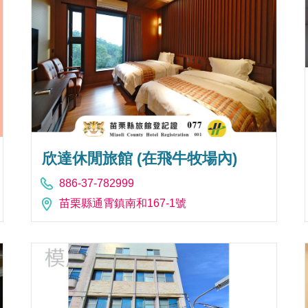
欣達休閒旅館 (在飛牛牧場內)
886-37-782999
苗栗縣通霄鎮南和167-1號