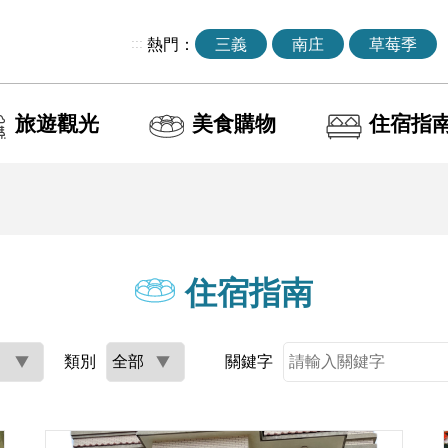
:::
熱門：
三義
南庄
草莓季
旅遊觀光
美食購物
住宿指
住宿指南
類別
關鍵字