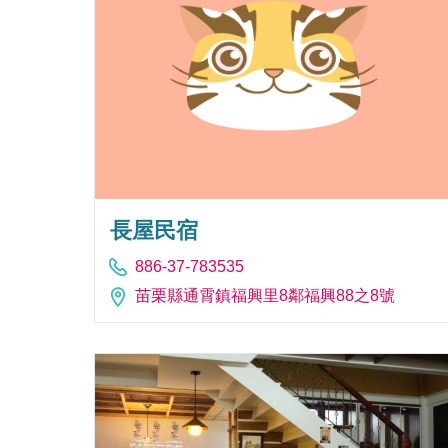
長屋民宿
886-37-783535
苗栗縣通霄鎮福興里8鄰福興88之8號