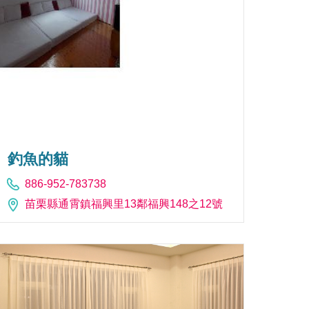
釣魚的貓
886-952-783738
苗栗縣通霄鎮福興里13鄰福興148之12號