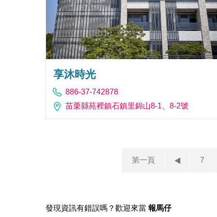
享沐時光
886-37-742878
苗栗縣苑裡鎮石鎮里錦山8-1、8-2號
第一頁
7
發現資訊有錯誤嗎？歡迎來當
報馬仔