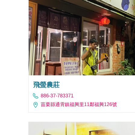
飛螢農莊
886-37-783371
苗栗縣通霄鎮福興里11鄰福興126號