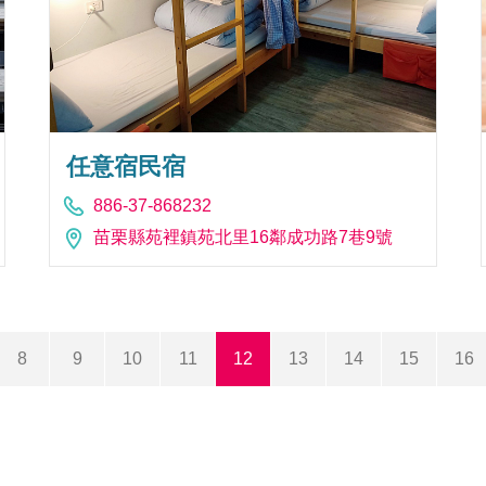
任意宿民宿
886-37-868232
苗栗縣苑裡鎮苑北里16鄰成功路7巷9號
8
9
10
11
12
13
14
15
16