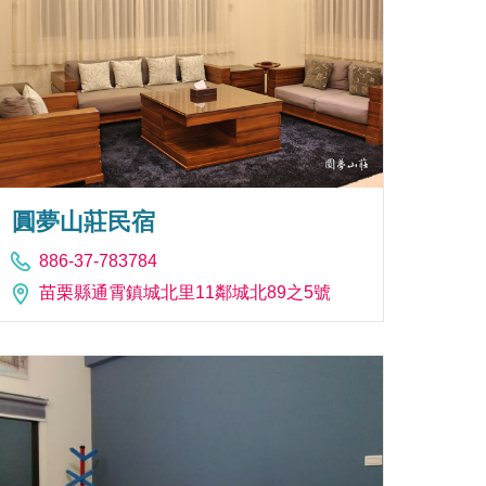
圓夢山莊民宿
886-37-783784
苗栗縣通霄鎮城北里11鄰城北89之5號