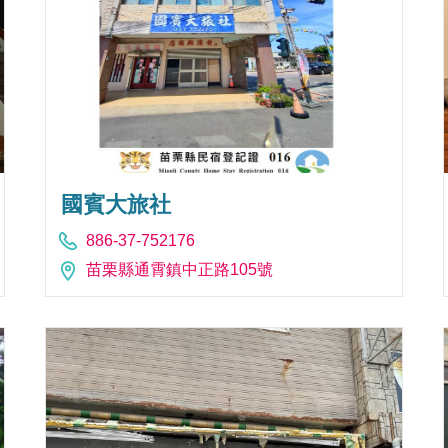
國賓大旅社
886-37-752176
苗栗縣通霄鎮中正路105號