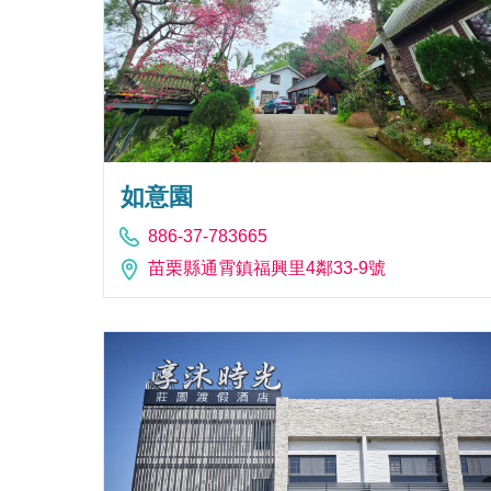
如意園
886-37-783665
苗栗縣通霄鎮福興里4鄰33-9號