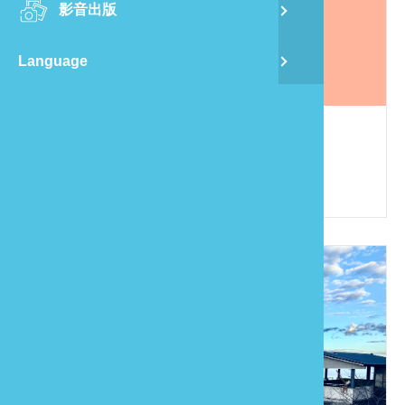
影音出版
舊
Language
半
山
翩翩泰安
886-37-941099
龍
苗栗縣泰安鄉錦水村11鄰圓墩86之6號