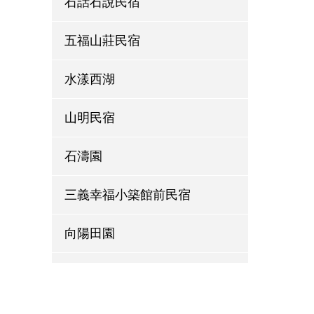
石話石說民宿
五福山莊民宿
水漾西湖
山明民宿
石濤園
三義幸福小築館前民宿
向陽田園
喆娟夢田
巨缿民宿