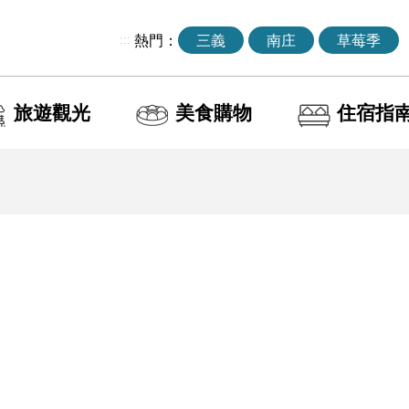
:::
熱門：
三義
南庄
草莓季
旅遊觀光
美食購物
住宿指