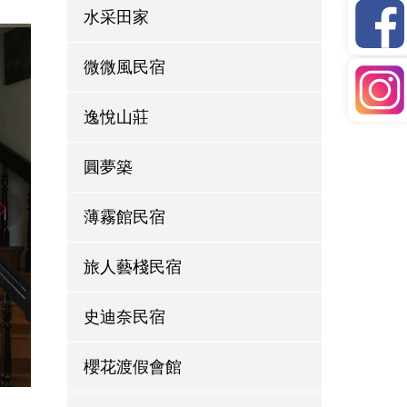
水采田家
微微風民宿
逸悅山莊
圓夢築
薄霧館民宿
旅人藝棧民宿
史迪奈民宿
櫻花渡假會館