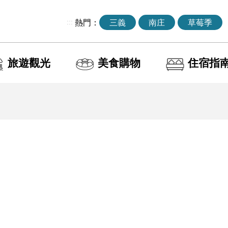
:::
熱門：
三義
南庄
草莓季
旅遊觀光
美食購物
住宿指