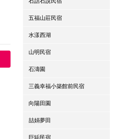
石話石說民宿
五福山莊民宿
水漾西湖
山明民宿
石濤園
三義幸福小築館前民宿
向陽田園
喆娟夢田
巨缿民宿