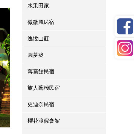
水采田家
微微風民宿
逸悅山莊
圓夢築
薄霧館民宿
旅人藝棧民宿
史迪奈民宿
櫻花渡假會館