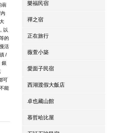
樂福民宿
的蓊
宿內
禪之宿
大
，以
正在旅行
等的
慢活
薇萱小築
 /
、銀
愛面子民宿
花
都可
西湖渡假大飯店
不能
卓也藏山館
慕哲哈比屋