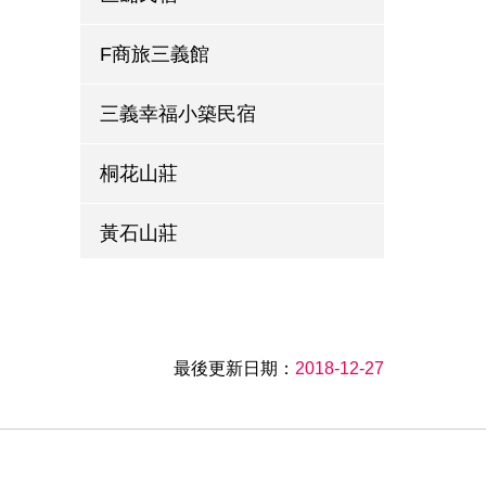
F商旅三義館
三義幸福小築民宿
桐花山莊
黃石山莊
樂津民宿
峯州小木屋
最後更新日期：
2018-12-27
樹也民宿
綠波浪森林會館民宿