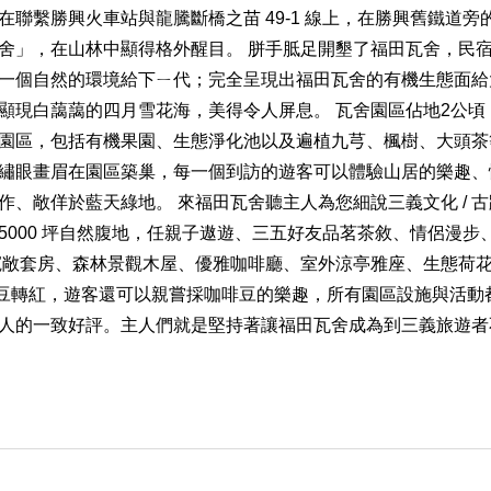
聯繫勝興火車站與龍騰斷橋之苗 49-1 線上，在勝興舊鐵道旁
舍」，在山林中顯得格外醒目。 胼手胝足開墾了福田瓦舍，民
一個自然的環境給下ㄧ代；完全呈現出福田瓦舍的有機生態面給
顯現白藹藹的四月雪花海，美得令人屏息。 瓦舍園區佔地2公頃
園區，包括有機果園、生態淨化池以及遍植九芎、楓樹、大頭茶
繡眼畫眉在園區築巢，每一個到訪的遊客可以體驗山居的樂趣、
敞佯於藍天綠地。 來福田瓦舍聽主人為您細說三義文化 / 古蹟
 5000 坪自然腹地，任親子遨遊、三五好友品茗茶敘、情侶漫步
寬敞套房、森林景觀木屋、優雅咖啡廳、室外涼亭雅座、生態荷
啡豆轉紅，遊客還可以親嘗採咖啡豆的樂趣，所有園區設施與活動
人的一致好評。主人們就是堅持著讓福田瓦舍成為到三義旅遊者