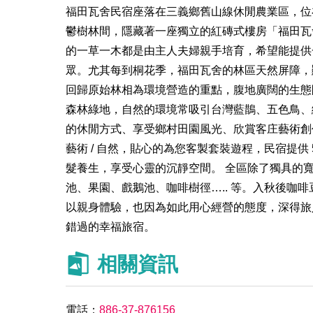
福田瓦舍民宿座落在三義鄉舊山線休閒農業區，位在
鬱樹林間，隱藏著一座獨立的紅磚式樓房「福田瓦
的一草一木都是由主人夫婦親手培育，希望能提供
眾。尤其每到桐花季，福田瓦舍的林區天然屏障，
回歸原始林相為環境營造的重點，腹地廣闊的生態
森林綠地，自然的環境常吸引台灣藍鵲、五色鳥、
的休閒方式、享受鄉村田園風光、欣賞客庄藝術創作、
藝術 / 自然，貼心的為您客製套裝遊程，民宿提供
髮養生，享受心靈的沉靜空間。 全區除了獨具的
池、果園、戲鵝池、咖啡樹徑….. 等。入秋後咖
以親身體驗，也因為如此用心經營的態度，深得旅
錯過的幸福旅宿。
相關資訊
電話：
886-37-876156