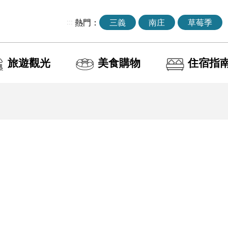
:::
熱門：
三義
南庄
草莓季
旅遊觀光
美食購物
住宿指