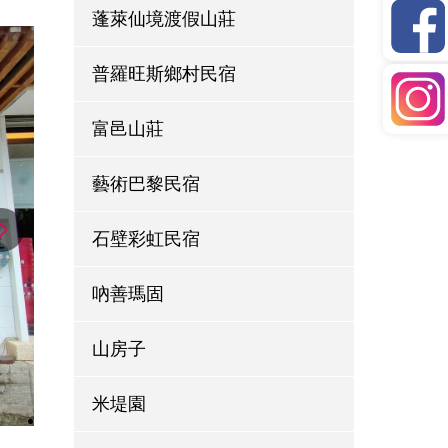
蓬萊仙境渡假山莊
普羅旺斯鄉村民宿
富邑山莊
藝術巴黎民宿
石壁彩虹民宿
吶善瑪固
山房子
米堤園