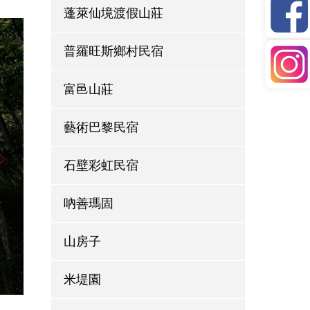
蓬萊仙境渡假山莊
普羅旺斯鄉村民宿
富邑山莊
藝術巴黎民宿
石壁彩虹民宿
吶善瑪固
山房子
米堤園