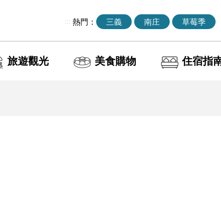
:::
熱門：
三義
南庄
草莓季
旅遊觀光
美食購物
住宿指