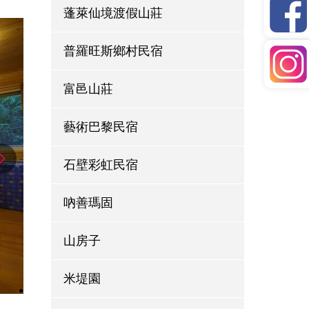
蓬萊仙境渡假山莊
普羅旺斯鄉村民宿
富邑山莊
藝術巴黎民宿
石壁彩虹民宿
吶善瑪固
山房子
米堤園