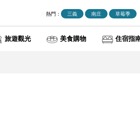
:::
熱門：
三義
南庄
草莓季
旅遊觀光
美食購物
住宿指