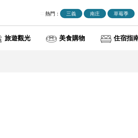
:::
熱門：
三義
南庄
草莓季
旅遊觀光
美食購物
住宿指