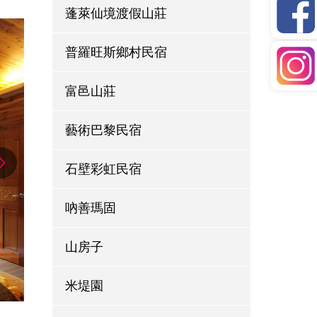
蓬萊仙境渡假山莊
普羅旺斯鄉村民宿
富邑山莊
藝術巴黎民宿
石壁彩虹民宿
吶善瑪固
山房子
米堤園