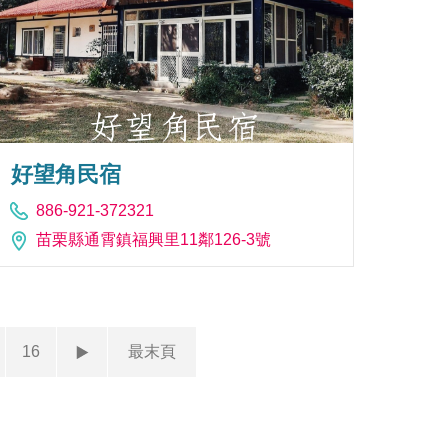
好望角民宿
886-921-372321
苗栗縣通霄鎮福興里11鄰126-3號
16
最末頁