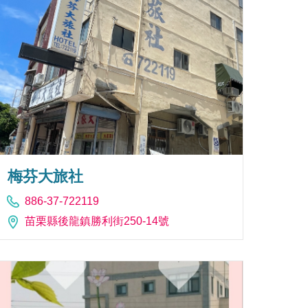
梅芬大旅社
886-37-722119
苗栗縣後龍鎮勝利街250-14號