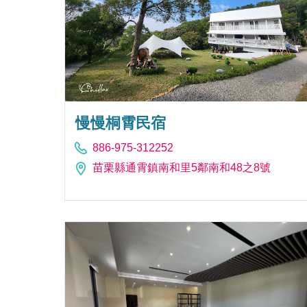
慢慢桐霄民宿
886-975-312252
苗栗縣通霄鎮南和里5鄰南和48之8號