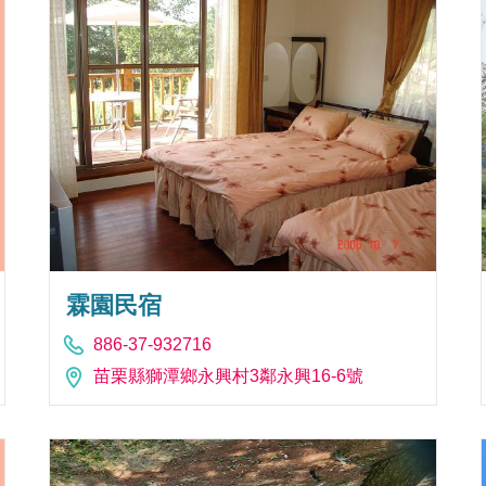
霖園民宿
886-37-932716
苗栗縣獅潭鄉永興村3鄰永興16-6號