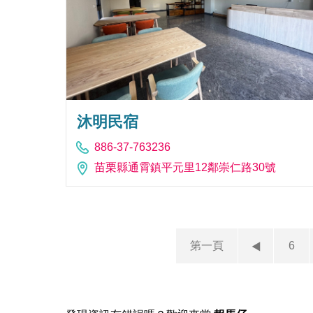
沐明民宿
886-37-763236
苗栗縣通霄鎮平元里12鄰崇仁路30號
第一頁
6