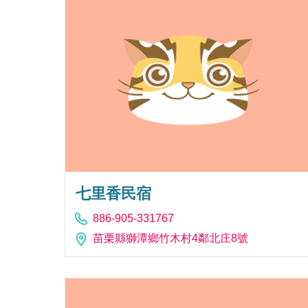
七里香民宿
886-905-331767
苗栗縣獅潭鄉竹木村4鄰北庄8號