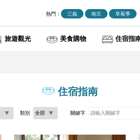
:::
熱門：
三義
南庄
草莓季
旅遊觀光
美食購物
住宿指
住宿指南
類別
關鍵字