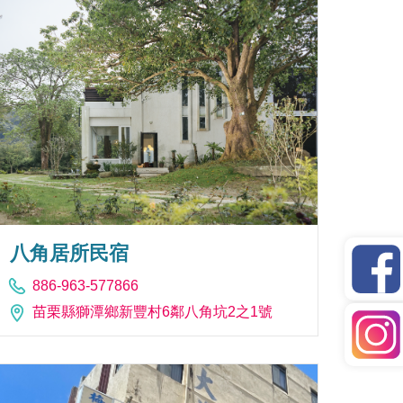
八角居所民宿
886-963-577866
苗栗縣獅潭鄉新豐村6鄰八角坑2之1號