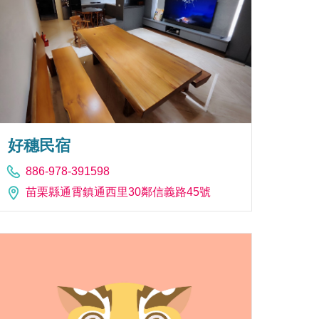
好穗民宿
886-978-391598
苗栗縣通霄鎮通西里30鄰信義路45號