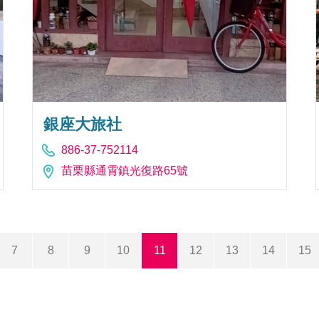
銀座大旅社
886-37-752114
苗栗縣通霄鎮光復路65號
7
8
9
10
11
12
13
14
15