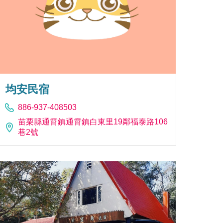
均安民宿
886-937-408503
苗栗縣通霄鎮通霄鎮白東里19鄰福泰路106
巷2號