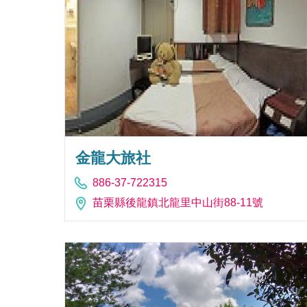
金龍大旅社
886-37-722315
苗栗縣後龍鎮北龍里中山街88-11號