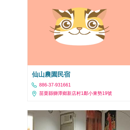
仙山農園民宿
886-37-931661
苗栗縣獅潭鄉新店村1鄰小東勢19號