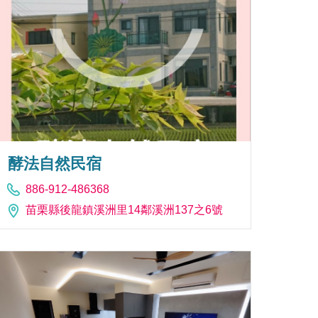
酵法自然民宿
886-912-486368
苗栗縣後龍鎮溪洲里14鄰溪洲137之6號