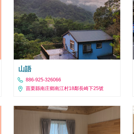
山語
886-925-326066
苗栗縣南庄鄉南江村18鄰長崎下25號