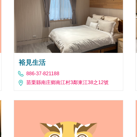
裕見生活
886-37-821188
苗栗縣南庄鄉南江村3鄰東江38之12號