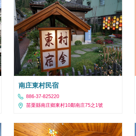
南庄東村民宿
886-37-825220
苗栗縣南庄鄉東村10鄰南庄75之1號