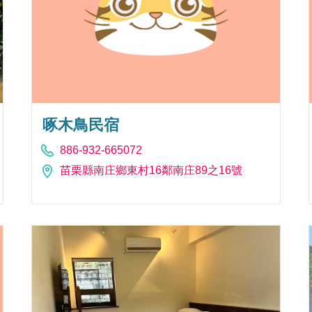
啄木鳥民宿
886-932-665072
苗栗縣南庄鄉東村16鄰南庄89之16號