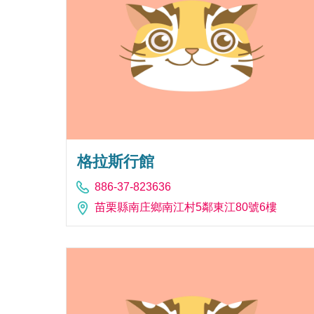
格拉斯行館
886-37-823636
苗栗縣南庄鄉南江村5鄰東江80號6樓