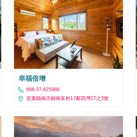
幸福倍增
886-37-825988
苗栗縣南庄鄉南富村17鄰四灣27之3號