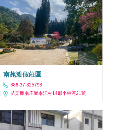
南苑渡假莊園
886-37-825798
苗栗縣南庄鄉南江村14鄰小東河21號