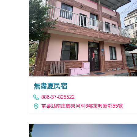
無盡夏民宿
886-37-825522
苗栗縣南庄鄉東河村6鄰東興新邨55號