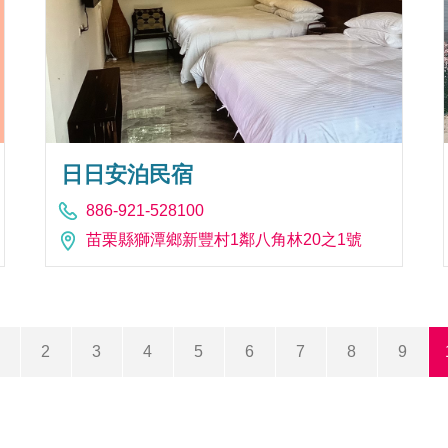
日日安泊民宿
886-921-528100
苗栗縣獅潭鄉新豐村1鄰八角林20之1號
2
3
4
5
6
7
8
9