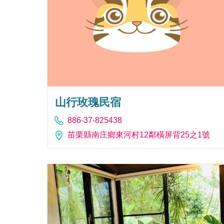
山行玫瑰民宿
886-37-825438
苗栗縣南庄鄉東河村12鄰橫屏背25之1號