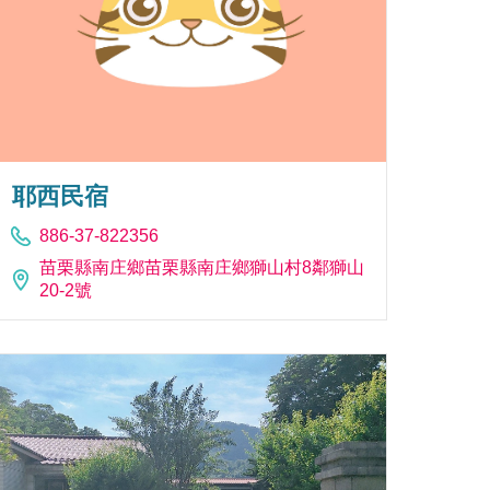
耶西民宿
886-37-822356
苗栗縣南庄鄉苗栗縣南庄鄉獅山村8鄰獅山
20-2號