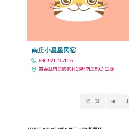
南庄小星星民宿
886-921-407016
苗栗縣南庄鄉東村16鄰南庄89之12號
第一頁
1