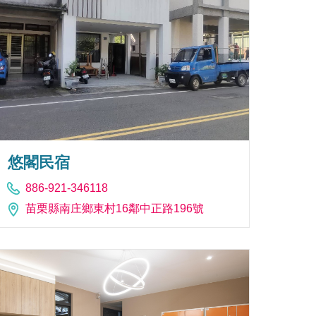
悠閣民宿
886-921-346118
苗栗縣南庄鄉東村16鄰中正路196號