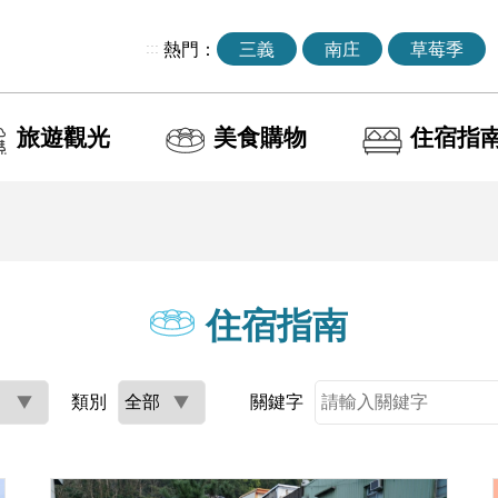
:::
熱門：
三義
南庄
草莓季
旅遊觀光
美食購物
住宿指
住宿指南
類別
關鍵字