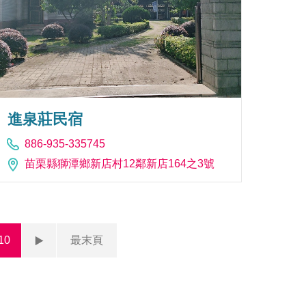
進泉莊民宿
886-935-335745
苗栗縣獅潭鄉新店村12鄰新店164之3號
10
最末頁