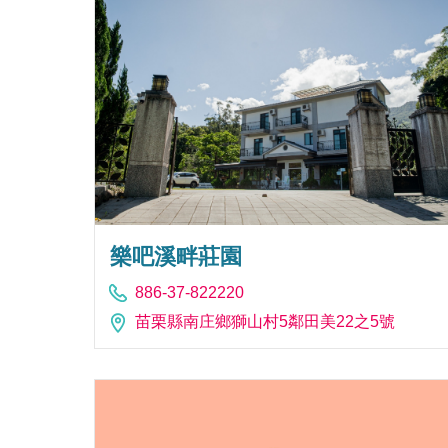
樂吧溪畔莊園
886-37-822220
苗栗縣南庄鄉獅山村5鄰田美22之5號