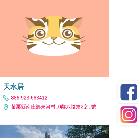
天水居
886-923-663412
苗栗縣南庄鄉東河村10鄰六隘寮2之1號