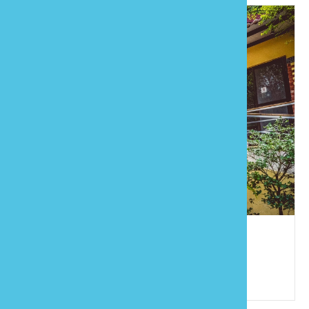
天堂鳥民宿
886-37-821727
苗栗縣南庄鄉南江村5鄰東江98號