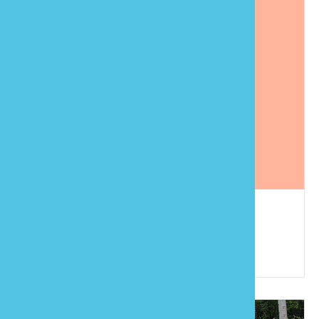
一葉蘭民宿
886-37-821012
苗栗縣南庄鄉東河村24鄰鹿場21-1號