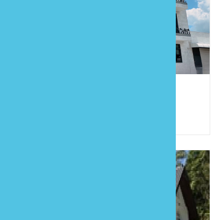
觀雲田莊
886-917-246256
苗栗縣南庄鄉員林村4鄰小南埔19之2號