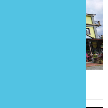
富川花園
886-37-822566
苗栗縣南庄鄉東村17鄰環清路36號