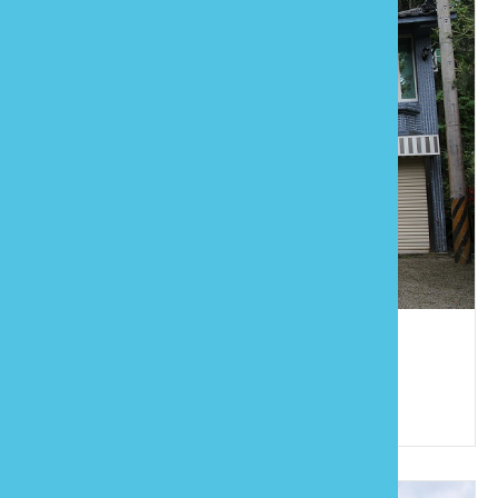
金成山莊
886-37-823929
苗栗縣南庄鄉東村2鄰東江26號