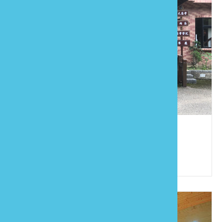
春友庭園民宿
886-37-824815
苗栗縣南庄鄉東村17鄰南庄111號