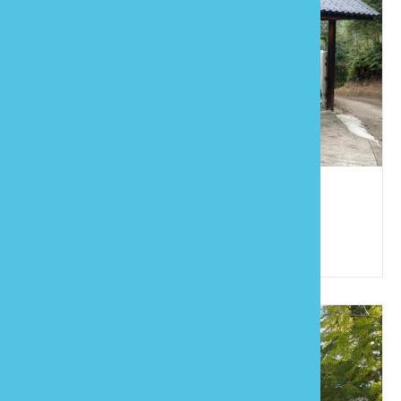
松緣民宿
886-921-760366
苗栗縣南庄鄉田美村2鄰田美22-22號