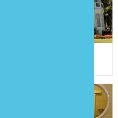
水岸明珠
886-37-822268
苗栗縣南庄鄉西村11鄰大屋坑32-5號