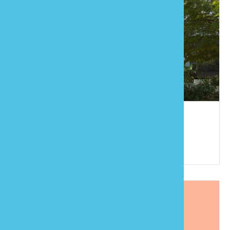
雲朵花園
886-37-825285
苗栗縣南庄鄉南江村3鄰東江31之13號