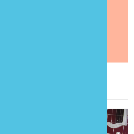
水雲間
886-37-825777
苗栗縣南庄鄉東河村10鄰六隘寮23號