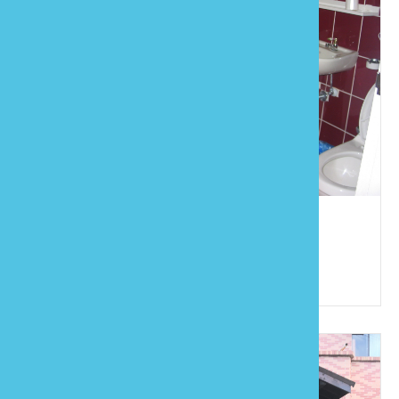
力新小築
886-37-822179
苗栗縣南庄鄉南江村5鄰東江100號