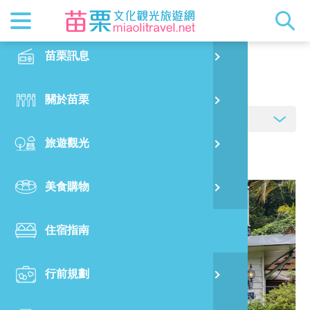
最新消息
苗栗印象
在地景點
客家佳餚
交通資訊
苗栗玩透
正體中文
苗栗訊息
PO
住宿指南
特別企劃
縣長的話
主題推薦
美食熱搜
台灣好行(
旅遊出版
English
關於苗栗
火
RSS
國際雙慢
節慶活動
客家好等
旅遊服務
照片集錦
日本語
旅遊觀光
濱
觀光吉祥
景點快搜
苗栗金選
借問站
苗栗影音
資料來源:
臺灣旅宿網
美食購物
烏
苗栗慢魚
採果指南
即時影像
住宿指南
銅
行前規劃
黃