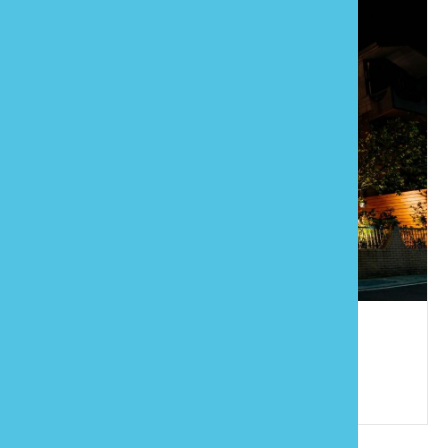
南庄風鈴木咖啡民宿
886-37-822568
苗栗縣南庄鄉東村16鄰南庄79之5號