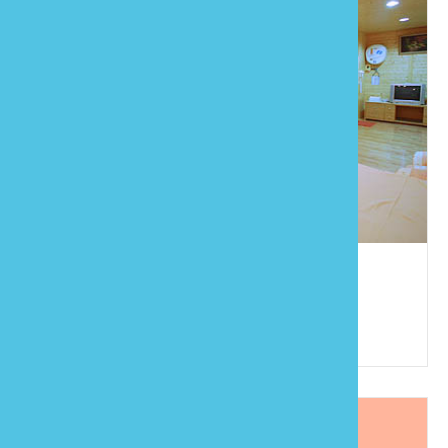
藝欣山莊
886-37-825868
苗栗縣南庄鄉東村中正路138號