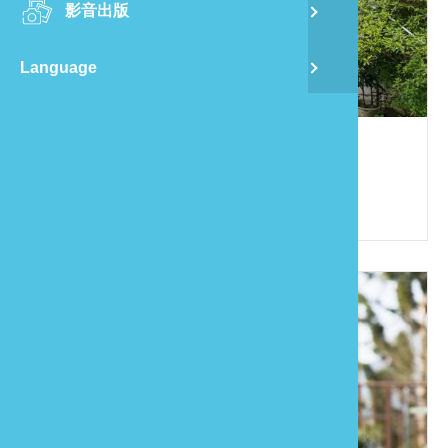
影音出版
舊
Language
半
山
山居蘭園
886-37-825968
龍
苗栗縣南庄鄉南富村22鄰四灣77之1號