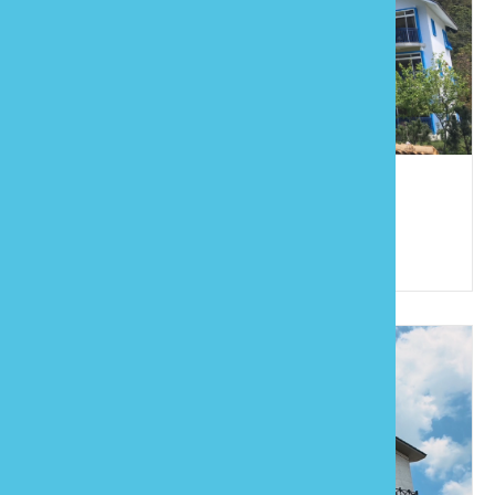
麥克尼景觀莊園
886-37-821859
苗栗縣南庄鄉東村17鄰南庄121號