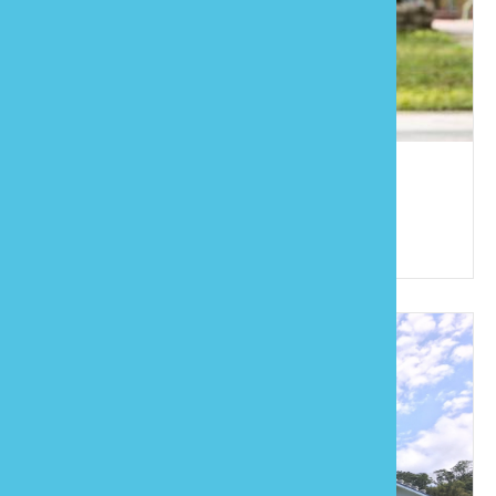
毓琇圖書山莊
886-37-823939
苗栗縣南庄鄉南江村9鄰里金館35號