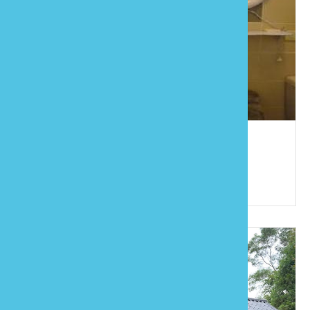
宜家園
886-37-825289
苗栗縣南庄鄉南江村14鄰小東河1-1號