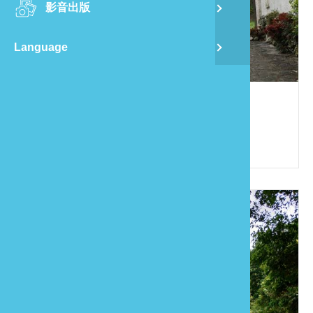
影音出版
舊
Language
半
山
幸福綠光
886-37-821751
龍
苗栗縣南庄鄉南江村14鄰小東河17之3號